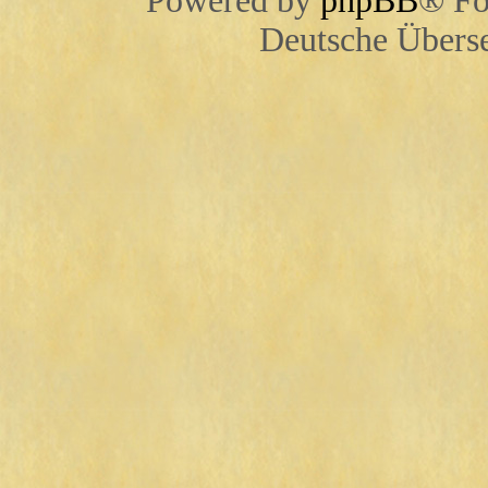
Powered by
phpBB
® Fo
Deutsche Übers