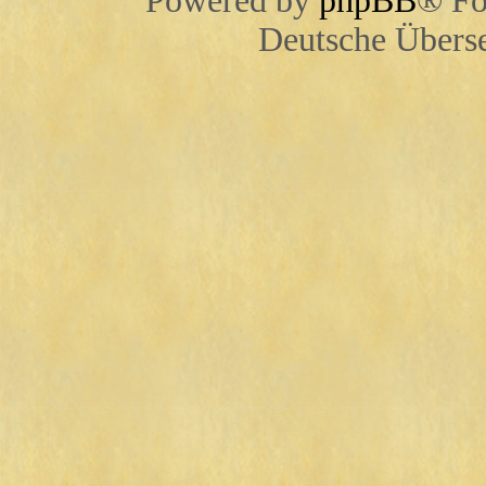
Powered by
phpBB
® Fo
Deutsche Übers