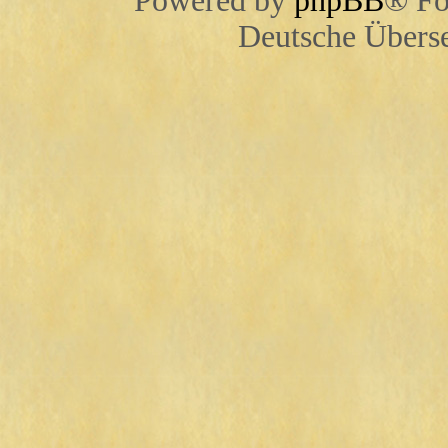
Powered by
phpBB
® Fo
Deutsche Übers