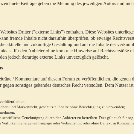
zeichnete Beiträge geben die Meinung des jeweiligen Autors und nich
bsites Dritter ("externe Links") enthalten. Diese Websites unterlieg
 kann fremde Inhalte nicht daraufhin überprüfen, ob etwaige Rechtsvers
 die aktuelle und zukünftige Gestaltung und auf die Inhalte der verknüpf
inks ist für den Anbieter ohne konkrete Hinweise auf Rechtsverstöße n
en jedoch derartige externe Links unverzüglich gelöscht.
ms
 Beiträge / Kommentare auf diesem Forum zu veröffentlichen, die gegen d
r gegen sonstiges geltendes deutsches Recht verstoßen. Dem Nutzer ist
veröffentlichen;
rheber- und Markenrecht, geschützte Inhalte ohne Berechtigung zu verwenden;
zunehmen;
chriftliche Genehmigung durch den Anbieter zu betreiben. Dies gilt auch für sog
 Verlinken der eigenen Fanpage oder Webseite mit oder ohne Beitext in Kommenta