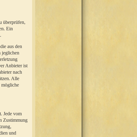
u überprüfen,
en. Ein
.
 die aus den
n jeglichen
erletzung
r Anbieter ist
nbieter nach
tzen. Alle
e mögliche
t. Jede vom
hen Zustimmung
tzung,
dien und