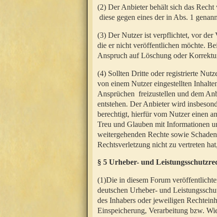
(2) Der Anbieter behält sich das Rech
diese gegen eines der in Abs. 1 genann
(3) Der Nutzer ist verpflichtet, vor d
die er nicht veröffentlichen möchte. 
Anspruch auf Löschung oder Korrektur
(4) Sollten Dritte oder registrierte N
von einem Nutzer eingestellten Inhalten
Ansprüchen freizustellen und dem Anbi
entstehen. Der Anbieter wird insbesond
berechtigt, hierfür vom Nutzer einen a
Treu und Glauben mit Informationen un
weitergehenden Rechte sowie Schadens
Rechtsverletzung nicht zu vertreten hat
§ 5 Urheber- und Leistungsschutzre
(1)Die in diesem Forum veröffentlicht
deutschen Urheber- und Leistungsschut
des Inhabers oder jeweiligen Rechteinh
Einspeicherung, Verarbeitung bzw. Wi