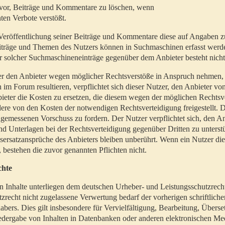
t vor, Beiträge und Kommentare zu löschen, wenn
ten Verbote verstößt.
er Veröffentlichung seiner Beiträge und Kommentare diese auf Angaben z
Beiträge und Themen des Nutzers können in Suchmaschinen erfasst werd
 solcher Suchmaschineneinträge gegenüber dem Anbieter besteht nicht
utzer den Anbieter wegen möglicher Rechtsverstöße in Anspruch nehmen,
 im Forum resultieren, verpflichtet sich dieser Nutzer, den Anbieter vo
eter die Kosten zu ersetzen, die diesem wegen der möglichen Rechtsv
ere von den Kosten der notwendigen Rechtsverteidigung freigestellt. De
ngemessenen Vorschuss zu fordern. Der Nutzer verpflichtet sich, den A
d Unterlagen bei der Rechtsverteidigung gegenüber Dritten zu unterstü
ersatzansprüche des Anbieters bleiben unberührt. Wenn ein Nutzer di
, bestehen die zuvor genannten Pflichten nicht.
chte
en Inhalte unterliegen dem deutschen Urheber- und Leistungsschutzrech
zrecht nicht zugelassene Verwertung bedarf der vorherigen schriftlic
abers. Dies gilt insbesondere für Vervielfältigung, Bearbeitung, Überse
edergabe von Inhalten in Datenbanken oder anderen elektronischen Me