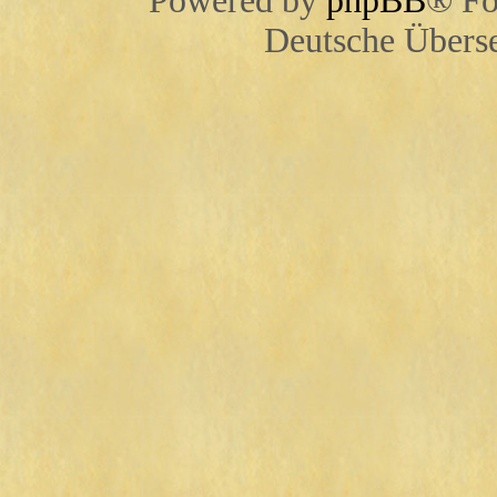
Powered by
phpBB
® Fo
Deutsche Übers