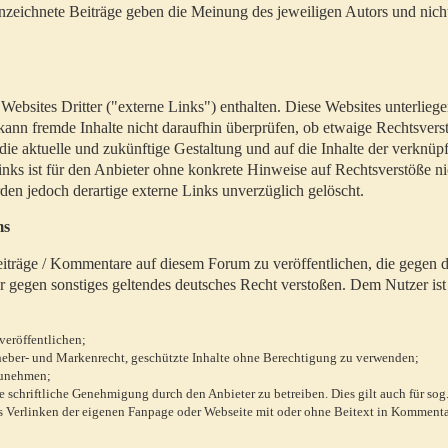
zeichnete Beiträge geben die Meinung des jeweiligen Autors und nich
bsites Dritter ("externe Links") enthalten. Diese Websites unterlieg
 kann fremde Inhalte nicht daraufhin überprüfen, ob etwaige Rechtsvers
 die aktuelle und zukünftige Gestaltung und auf die Inhalte der verknüpf
inks ist für den Anbieter ohne konkrete Hinweise auf Rechtsverstöße n
en jedoch derartige externe Links unverzüglich gelöscht.
ms
 Beiträge / Kommentare auf diesem Forum zu veröffentlichen, die gegen d
r gegen sonstiges geltendes deutsches Recht verstoßen. Dem Nutzer ist
veröffentlichen;
rheber- und Markenrecht, geschützte Inhalte ohne Berechtigung zu verwenden;
zunehmen;
chriftliche Genehmigung durch den Anbieter zu betreiben. Dies gilt auch für sog
 Verlinken der eigenen Fanpage oder Webseite mit oder ohne Beitext in Kommenta