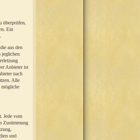
u überprüfen,
en. Ein
.
 die aus den
n jeglichen
erletzung
r Anbieter ist
nbieter nach
tzen. Alle
e mögliche
t. Jede vom
hen Zustimmung
tzung,
dien und