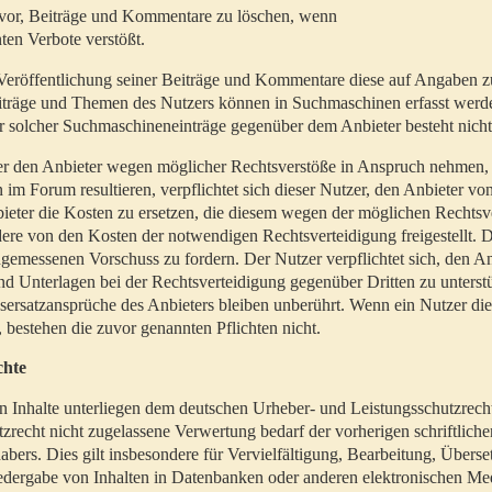
t vor, Beiträge und Kommentare zu löschen, wenn
ten Verbote verstößt.
er Veröffentlichung seiner Beiträge und Kommentare diese auf Angaben z
Beiträge und Themen des Nutzers können in Suchmaschinen erfasst werd
 solcher Suchmaschineneinträge gegenüber dem Anbieter besteht nicht
utzer den Anbieter wegen möglicher Rechtsverstöße in Anspruch nehmen,
 im Forum resultieren, verpflichtet sich dieser Nutzer, den Anbieter vo
eter die Kosten zu ersetzen, die diesem wegen der möglichen Rechtsv
ere von den Kosten der notwendigen Rechtsverteidigung freigestellt. De
ngemessenen Vorschuss zu fordern. Der Nutzer verpflichtet sich, den A
d Unterlagen bei der Rechtsverteidigung gegenüber Dritten zu unterstü
ersatzansprüche des Anbieters bleiben unberührt. Wenn ein Nutzer di
, bestehen die zuvor genannten Pflichten nicht.
chte
en Inhalte unterliegen dem deutschen Urheber- und Leistungsschutzrech
zrecht nicht zugelassene Verwertung bedarf der vorherigen schriftlic
abers. Dies gilt insbesondere für Vervielfältigung, Bearbeitung, Überse
edergabe von Inhalten in Datenbanken oder anderen elektronischen Me