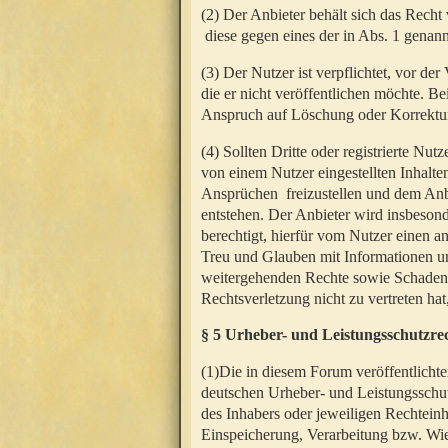
(2) Der Anbieter behält sich das Rech
diese gegen eines der in Abs. 1 genann
(3) Der Nutzer ist verpflichtet, vor d
die er nicht veröffentlichen möchte. 
Anspruch auf Löschung oder Korrektur
(4) Sollten Dritte oder registrierte N
von einem Nutzer eingestellten Inhalten
Ansprüchen freizustellen und dem Anbi
entstehen. Der Anbieter wird insbesond
berechtigt, hierfür vom Nutzer einen a
Treu und Glauben mit Informationen un
weitergehenden Rechte sowie Schadens
Rechtsverletzung nicht zu vertreten hat
§ 5 Urheber- und Leistungsschutzre
(1)Die in diesem Forum veröffentlicht
deutschen Urheber- und Leistungsschut
des Inhabers oder jeweiligen Rechteinh
Einspeicherung, Verarbeitung bzw. Wi