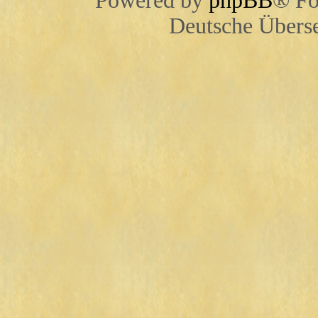
Powered by
phpBB
® Fo
Deutsche Übers