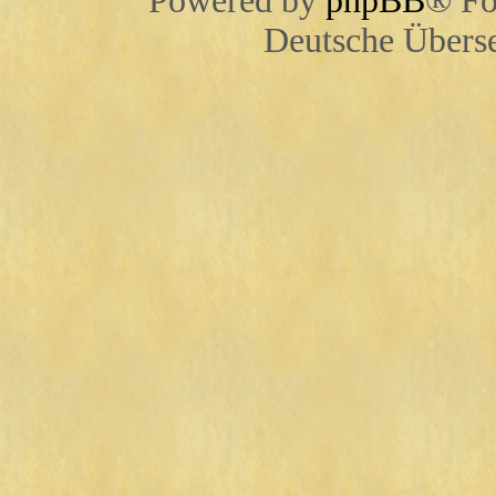
Powered by
phpBB
® Fo
Deutsche Übers