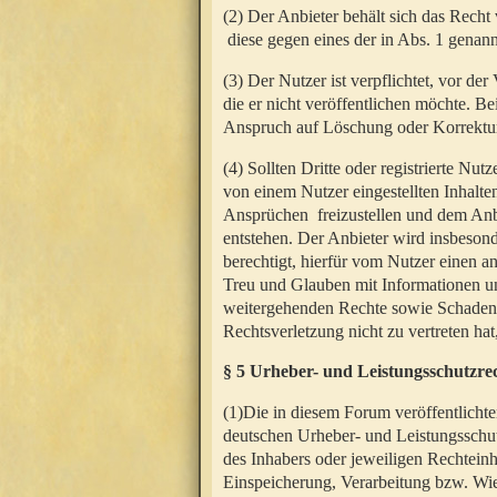
(2) Der Anbieter behält sich das Rech
diese gegen eines der in Abs. 1 genann
(3) Der Nutzer ist verpflichtet, vor d
die er nicht veröffentlichen möchte. 
Anspruch auf Löschung oder Korrektur
(4) Sollten Dritte oder registrierte N
von einem Nutzer eingestellten Inhalten
Ansprüchen freizustellen und dem Anbi
entstehen. Der Anbieter wird insbesond
berechtigt, hierfür vom Nutzer einen a
Treu und Glauben mit Informationen un
weitergehenden Rechte sowie Schadens
Rechtsverletzung nicht zu vertreten hat
§ 5 Urheber- und Leistungsschutzre
(1)Die in diesem Forum veröffentlicht
deutschen Urheber- und Leistungsschut
des Inhabers oder jeweiligen Rechteinh
Einspeicherung, Verarbeitung bzw. Wi