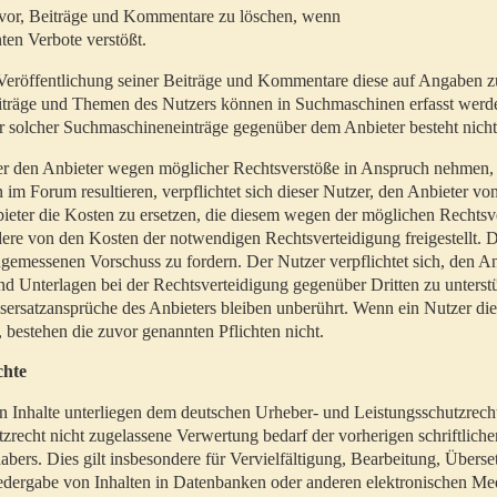
t vor, Beiträge und Kommentare zu löschen, wenn
ten Verbote verstößt.
er Veröffentlichung seiner Beiträge und Kommentare diese auf Angaben z
Beiträge und Themen des Nutzers können in Suchmaschinen erfasst werd
 solcher Suchmaschineneinträge gegenüber dem Anbieter besteht nicht
utzer den Anbieter wegen möglicher Rechtsverstöße in Anspruch nehmen,
 im Forum resultieren, verpflichtet sich dieser Nutzer, den Anbieter vo
eter die Kosten zu ersetzen, die diesem wegen der möglichen Rechtsv
ere von den Kosten der notwendigen Rechtsverteidigung freigestellt. De
ngemessenen Vorschuss zu fordern. Der Nutzer verpflichtet sich, den A
d Unterlagen bei der Rechtsverteidigung gegenüber Dritten zu unterstü
ersatzansprüche des Anbieters bleiben unberührt. Wenn ein Nutzer di
, bestehen die zuvor genannten Pflichten nicht.
chte
en Inhalte unterliegen dem deutschen Urheber- und Leistungsschutzrech
zrecht nicht zugelassene Verwertung bedarf der vorherigen schriftlic
abers. Dies gilt insbesondere für Vervielfältigung, Bearbeitung, Überse
edergabe von Inhalten in Datenbanken oder anderen elektronischen Me