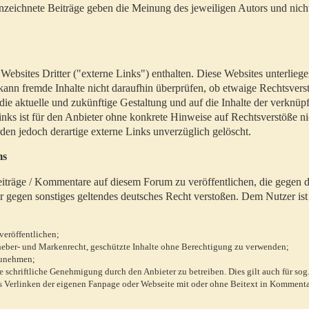
zeichnete Beiträge geben die Meinung des jeweiligen Autors und nich
bsites Dritter ("externe Links") enthalten. Diese Websites unterlieg
 kann fremde Inhalte nicht daraufhin überprüfen, ob etwaige Rechtsvers
 die aktuelle und zukünftige Gestaltung und auf die Inhalte der verknüpf
inks ist für den Anbieter ohne konkrete Hinweise auf Rechtsverstöße n
en jedoch derartige externe Links unverzüglich gelöscht.
ms
 Beiträge / Kommentare auf diesem Forum zu veröffentlichen, die gegen d
r gegen sonstiges geltendes deutsches Recht verstoßen. Dem Nutzer ist
veröffentlichen;
rheber- und Markenrecht, geschützte Inhalte ohne Berechtigung zu verwenden;
zunehmen;
chriftliche Genehmigung durch den Anbieter zu betreiben. Dies gilt auch für sog
 Verlinken der eigenen Fanpage oder Webseite mit oder ohne Beitext in Kommenta