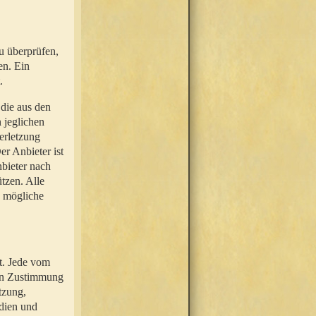
u überprüfen,
en. Ein
.
 die aus den
n jeglichen
erletzung
r Anbieter ist
nbieter nach
tzen. Alle
e mögliche
t. Jede vom
hen Zustimmung
tzung,
dien und