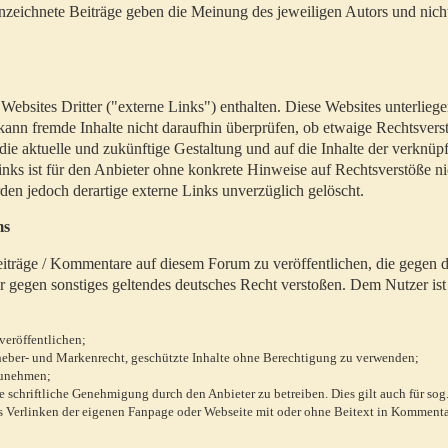
zeichnete Beiträge geben die Meinung des jeweiligen Autors und nich
bsites Dritter ("externe Links") enthalten. Diese Websites unterlieg
 kann fremde Inhalte nicht daraufhin überprüfen, ob etwaige Rechtsvers
 die aktuelle und zukünftige Gestaltung und auf die Inhalte der verknüpf
inks ist für den Anbieter ohne konkrete Hinweise auf Rechtsverstöße n
en jedoch derartige externe Links unverzüglich gelöscht.
ms
 Beiträge / Kommentare auf diesem Forum zu veröffentlichen, die gegen d
r gegen sonstiges geltendes deutsches Recht verstoßen. Dem Nutzer ist
veröffentlichen;
rheber- und Markenrecht, geschützte Inhalte ohne Berechtigung zu verwenden;
zunehmen;
chriftliche Genehmigung durch den Anbieter zu betreiben. Dies gilt auch für sog
 Verlinken der eigenen Fanpage oder Webseite mit oder ohne Beitext in Kommenta