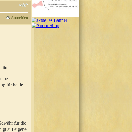
Anmelden
ation.
 eine
ung für beide
Gewähr für die
olgt auf eigene