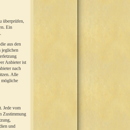
u überprüfen,
en. Ein
.
 die aus den
n jeglichen
erletzung
r Anbieter ist
nbieter nach
tzen. Alle
e mögliche
t. Jede vom
hen Zustimmung
tzung,
dien und