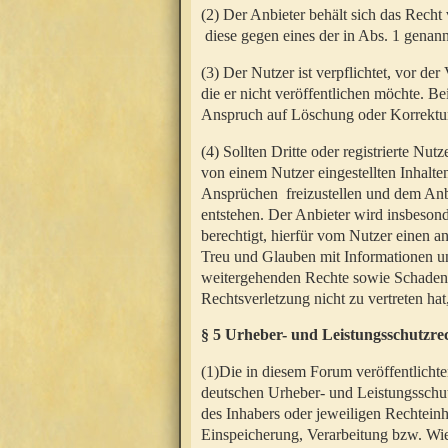
(2) Der Anbieter behält sich das Rech
diese gegen eines der in Abs. 1 genann
(3) Der Nutzer ist verpflichtet, vor d
die er nicht veröffentlichen möchte. 
Anspruch auf Löschung oder Korrektur
(4) Sollten Dritte oder registrierte N
von einem Nutzer eingestellten Inhalten
Ansprüchen freizustellen und dem Anbi
entstehen. Der Anbieter wird insbesond
berechtigt, hierfür vom Nutzer einen a
Treu und Glauben mit Informationen un
weitergehenden Rechte sowie Schadens
Rechtsverletzung nicht zu vertreten hat
§ 5 Urheber- und Leistungsschutzre
(1)Die in diesem Forum veröffentlicht
deutschen Urheber- und Leistungsschut
des Inhabers oder jeweiligen Rechteinh
Einspeicherung, Verarbeitung bzw. Wi