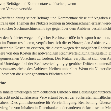
t vor, Beiträge und Kommentare zu löschen, wenn
ten Verbote verstößt.
er Veröffentlichung seiner Beiträge und Kommentare diese auf Angaben z
Beiträge und Themen des Nutzers können in Suchmaschinen erfasst werd
 solcher Suchmaschineneinträge gegenüber dem Anbieter besteht nicht
utzer den Anbieter wegen möglicher Rechtsverstöße in Anspruch nehmen,
 im Forum resultieren, verpflichtet sich dieser Nutzer, den Anbieter vo
eter die Kosten zu ersetzen, die diesem wegen der möglichen Rechtsv
ere von den Kosten der notwendigen Rechtsverteidigung freigestellt. De
ngemessenen Vorschuss zu fordern. Der Nutzer verpflichtet sich, den A
d Unterlagen bei der Rechtsverteidigung gegenüber Dritten zu unterstü
ersatzansprüche des Anbieters bleiben unberührt. Wenn ein Nutzer di
, bestehen die zuvor genannten Pflichten nicht.
chte
en Inhalte unterliegen dem deutschen Urheber- und Leistungsschutzrech
zrecht nicht zugelassene Verwertung bedarf der vorherigen schriftlic
abers. Dies gilt insbesondere für Vervielfältigung, Bearbeitung, Überse
edergabe von Inhalten in Datenbanken oder anderen elektronischen Me