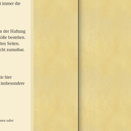
t immer die
en der Haftung
töße bestehen.
ten Seiten.
icht zumutbar.
ie hier
 insbesondere
.
ren oder