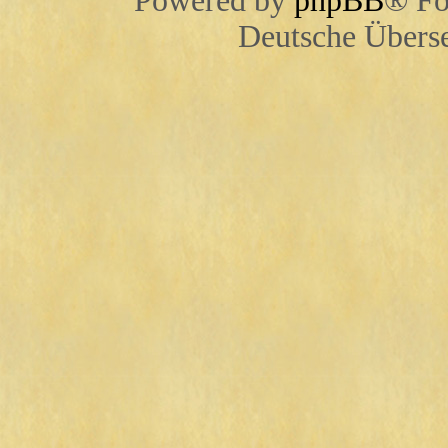
Powered by
phpBB
® Fo
Deutsche Übers