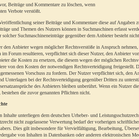
t vor, Beiträge und Kommentare zu löschen, wenn
ten Verbote verstößt.
er Veröffentlichung seiner Beiträge und Kommentare diese auf Angaben z
Beiträge und Themen des Nutzers können in Suchmaschinen erfasst werd
 solcher Suchmaschineneinträge gegenüber dem Anbieter besteht nicht
utzer den Anbieter wegen möglicher Rechtsverstöße in Anspruch nehmen,
 im Forum resultieren, verpflichtet sich dieser Nutzer, den Anbieter vo
eter die Kosten zu ersetzen, die diesem wegen der möglichen Rechtsv
ere von den Kosten der notwendigen Rechtsverteidigung freigestellt. De
ngemessenen Vorschuss zu fordern. Der Nutzer verpflichtet sich, den A
d Unterlagen bei der Rechtsverteidigung gegenüber Dritten zu unterstü
ersatzansprüche des Anbieters bleiben unberührt. Wenn ein Nutzer di
, bestehen die zuvor genannten Pflichten nicht.
chte
en Inhalte unterliegen dem deutschen Urheber- und Leistungsschutzrech
zrecht nicht zugelassene Verwertung bedarf der vorherigen schriftlic
abers. Dies gilt insbesondere für Vervielfältigung, Bearbeitung, Überse
edergabe von Inhalten in Datenbanken oder anderen elektronischen Me