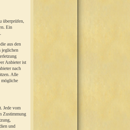
u überprüfen,
en. Ein
.
 die aus den
n jeglichen
erletzung
r Anbieter ist
nbieter nach
tzen. Alle
e mögliche
t. Jede vom
hen Zustimmung
tzung,
dien und