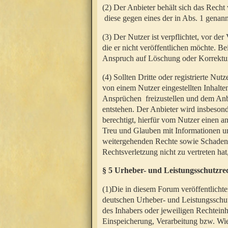
(2) Der Anbieter behält sich das Rech
diese gegen eines der in Abs. 1 genann
(3) Der Nutzer ist verpflichtet, vor d
die er nicht veröffentlichen möchte. 
Anspruch auf Löschung oder Korrektur
(4) Sollten Dritte oder registrierte N
von einem Nutzer eingestellten Inhalten
Ansprüchen freizustellen und dem Anbi
entstehen. Der Anbieter wird insbesond
berechtigt, hierfür vom Nutzer einen a
Treu und Glauben mit Informationen un
weitergehenden Rechte sowie Schadens
Rechtsverletzung nicht zu vertreten hat
§ 5 Urheber- und Leistungsschutzre
(1)Die in diesem Forum veröffentlicht
deutschen Urheber- und Leistungsschut
des Inhabers oder jeweiligen Rechteinh
Einspeicherung, Verarbeitung bzw. Wi