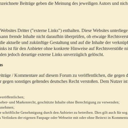
zeichnete Beiträge geben die Meinung des jeweiligen Autors und nich
bsites Dritter ("externe Links") enthalten. Diese Websites unterlieg
 kann fremde Inhalte nicht daraufhin überprüfen, ob etwaige Rechtsvers
 die aktuelle und zukünftige Gestaltung und auf die Inhalte der verknüpf
inks ist für den Anbieter ohne konkrete Hinweise auf Rechtsverstöße n
en jedoch derartige externe Links unverzüglich gelöscht.
ms
 Beiträge / Kommentare auf diesem Forum zu veröffentlichen, die gegen d
r gegen sonstiges geltendes deutsches Recht verstoßen. Dem Nutzer ist
veröffentlichen;
rheber- und Markenrecht, geschützte Inhalte ohne Berechtigung zu verwenden;
zunehmen;
chriftliche Genehmigung durch den Anbieter zu betreiben. Dies gilt auch für sog
 Verlinken der eigenen Fanpage oder Webseite mit oder ohne Beitext in Kommenta