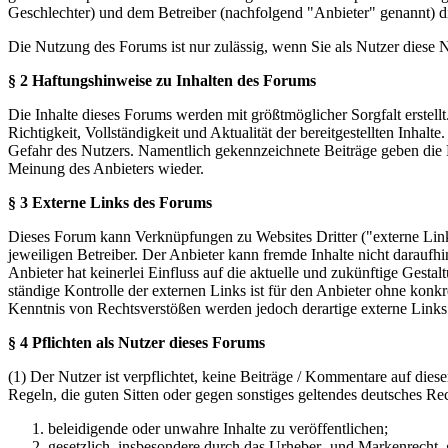
Geschlechter) und dem Betreiber (nachfolgend "Anbieter" genannt) 
Die Nutzung des Forums ist nur zulässig, wenn Sie als Nutzer diese
§ 2 Haftungshinweise zu Inhalten des Forums
Die Inhalte dieses Forums werden mit größtmöglicher Sorgfalt erstel
Richtigkeit, Vollständigkeit und Aktualität der bereitgestellten Inhalt
Gefahr des Nutzers. Namentlich gekennzeichnete Beiträge geben die 
Meinung des Anbieters wieder.
§ 3 Externe Links des Forums
Dieses Forum kann Verknüpfungen zu Websites Dritter ("externe Links
jeweiligen Betreiber. Der Anbieter kann fremde Inhalte nicht daraufh
Anbieter hat keinerlei Einfluss auf die aktuelle und zukünftige Gestal
ständige Kontrolle der externen Links ist für den Anbieter ohne konk
Kenntnis von Rechtsverstößen werden jedoch derartige externe Links
§ 4 Pflichten als Nutzer dieses Forums
(1) Der Nutzer ist verpflichtet, keine Beiträge / Kommentare auf die
Regeln, die guten Sitten oder gegen sonstiges geltendes deutsches Re
beleidigende oder unwahre Inhalte zu veröffentlichen;
gesetzlich, insbesondere durch das Urheber- und Markenrecht,