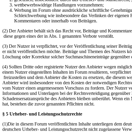
wettbewerbswidrige Handlungen vorzunehmen;
Werbung im Forum ohne ausdrückliche schriftliche Genehmigung
Schleichwerbung wie insbesondere das Verlinken der eigenen F
Kommentaren oder innerhalb von Beiträgen.
(2) Der Anbieter behält sich das Recht vor, Beiträge und Kommentar
diese gegen eines der in Abs. 1 genannten Verbote verstößt.
(3) Der Nutzer ist verpflichtet, vor der Veröffentlichung seiner Bei
er nicht veröffentlichen möchte. Beiträge und Themen des Nutzers k
Löschung oder Korrektur solcher Suchmaschineneinträge gegenüber d
(4) Sollten Dritte oder registrierte Nutzer den Anbieter wegen mögli
einem Nutzer eingestellten Inhalten im Forum resultieren, verpflichte
freizustellen und dem Anbieter die Kosten zu ersetzen, die diesem w
Anbieter wird insbesondere von den Kosten der notwendigen Rechtsverte
vom Nutzer einen angemessenen Vorschuss zu fordern. Der Nutzer ver
Informationen und Unterlagen bei der Rechtsverteidigung gegenüber 
Schadensersatzansprüche des Anbieters bleiben unberührt. Wenn ein N
hat, bestehen die zuvor genannten Pflichten nicht.
§ 5 Urheber- und Leistungsschutzrechte
(1)Die in diesem Forum veröffentlichten Inhalte unterliegen dem deu
deutschen Urheber- und Leistungsschutzrecht nicht zugelassene Verw