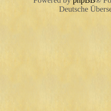
Powered by
phpBB
® Fo
Deutsche Übers