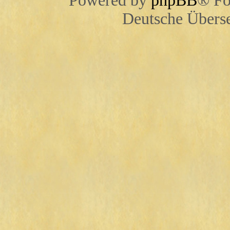
Powered by
phpBB
® Fo
Deutsche Übers