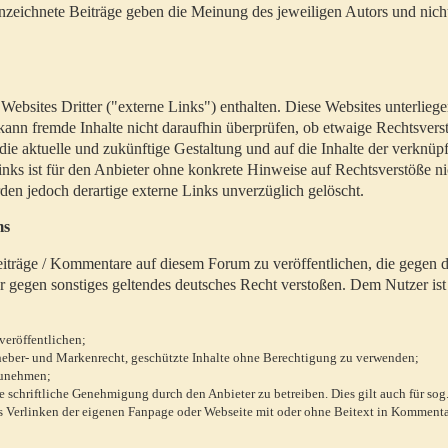
zeichnete Beiträge geben die Meinung des jeweiligen Autors und nich
bsites Dritter ("externe Links") enthalten. Diese Websites unterlieg
 kann fremde Inhalte nicht daraufhin überprüfen, ob etwaige Rechtsvers
 die aktuelle und zukünftige Gestaltung und auf die Inhalte der verknüpf
inks ist für den Anbieter ohne konkrete Hinweise auf Rechtsverstöße n
en jedoch derartige externe Links unverzüglich gelöscht.
ms
 Beiträge / Kommentare auf diesem Forum zu veröffentlichen, die gegen d
r gegen sonstiges geltendes deutsches Recht verstoßen. Dem Nutzer ist
veröffentlichen;
rheber- und Markenrecht, geschützte Inhalte ohne Berechtigung zu verwenden;
zunehmen;
chriftliche Genehmigung durch den Anbieter zu betreiben. Dies gilt auch für sog
 Verlinken der eigenen Fanpage oder Webseite mit oder ohne Beitext in Kommenta