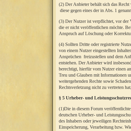
(2) Der Anbieter behält sich das Rech
diese gegen eines der in Abs. 1 genann
(3) Der Nutzer ist verpflichtet, vor d
die er nicht veröffentlichen möchte. 
Anspruch auf Löschung oder Korrektur
(4) Sollten Dritte oder registrierte N
von einem Nutzer eingestellten Inhalten
Ansprüchen freizustellen und dem Anbi
entstehen. Der Anbieter wird insbesond
berechtigt, hierfür vom Nutzer einen a
Treu und Glauben mit Informationen un
weitergehenden Rechte sowie Schadens
Rechtsverletzung nicht zu vertreten hat
§ 5 Urheber- und Leistungsschutzre
(1)Die in diesem Forum veröffentlicht
deutschen Urheber- und Leistungsschut
des Inhabers oder jeweiligen Rechteinh
Einspeicherung, Verarbeitung bzw. Wi