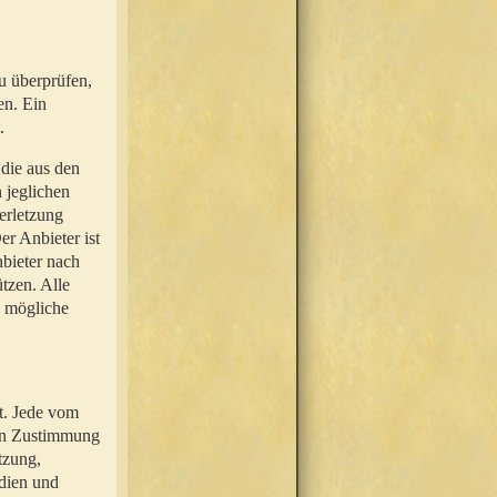
u überprüfen,
en. Ein
.
 die aus den
n jeglichen
erletzung
r Anbieter ist
nbieter nach
tzen. Alle
e mögliche
t. Jede vom
hen Zustimmung
tzung,
dien und