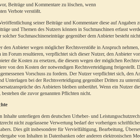
t vor, Beiträge und Kommentare zu löschen, wenn
ten Verbote verstößt.
er Veröffentlichung seiner Beiträge und Kommentare diese auf Angaben z
Beiträge und Themen des Nutzers können in Suchmaschinen erfasst werd
 solcher Suchmaschineneinträge gegenüber dem Anbieter besteht nicht
utzer den Anbieter wegen möglicher Rechtsverstöße in Anspruch nehmen,
 im Forum resultieren, verpflichtet sich dieser Nutzer, den Anbieter vo
eter die Kosten zu ersetzen, die diesem wegen der möglichen Rechtsv
ere von den Kosten der notwendigen Rechtsverteidigung freigestellt. De
ngemessenen Vorschuss zu fordern. Der Nutzer verpflichtet sich, den A
d Unterlagen bei der Rechtsverteidigung gegenüber Dritten zu unterstü
ersatzansprüche des Anbieters bleiben unberührt. Wenn ein Nutzer di
, bestehen die zuvor genannten Pflichten nicht.
chte
en Inhalte unterliegen dem deutschen Urheber- und Leistungsschutzrech
zrecht nicht zugelassene Verwertung bedarf der vorherigen schriftlic
abers. Dies gilt insbesondere für Vervielfältigung, Bearbeitung, Überse
edergabe von Inhalten in Datenbanken oder anderen elektronischen Me