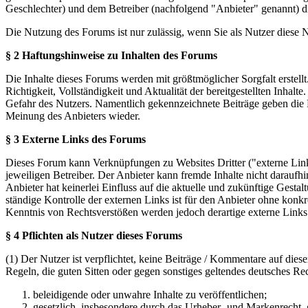
Geschlechter) und dem Betreiber (nachfolgend "Anbieter" genannt) 
Die Nutzung des Forums ist nur zulässig, wenn Sie als Nutzer diese
§ 2 Haftungshinweise zu Inhalten des Forums
Die Inhalte dieses Forums werden mit größtmöglicher Sorgfalt erstel
Richtigkeit, Vollständigkeit und Aktualität der bereitgestellten Inhalt
Gefahr des Nutzers. Namentlich gekennzeichnete Beiträge geben die 
Meinung des Anbieters wieder.
§ 3 Externe Links des Forums
Dieses Forum kann Verknüpfungen zu Websites Dritter ("externe Links
jeweiligen Betreiber. Der Anbieter kann fremde Inhalte nicht daraufh
Anbieter hat keinerlei Einfluss auf die aktuelle und zukünftige Gestal
ständige Kontrolle der externen Links ist für den Anbieter ohne konk
Kenntnis von Rechtsverstößen werden jedoch derartige externe Links
§ 4 Pflichten als Nutzer dieses Forums
(1) Der Nutzer ist verpflichtet, keine Beiträge / Kommentare auf die
Regeln, die guten Sitten oder gegen sonstiges geltendes deutsches Re
beleidigende oder unwahre Inhalte zu veröffentlichen;
gesetzlich, insbesondere durch das Urheber- und Markenrecht,