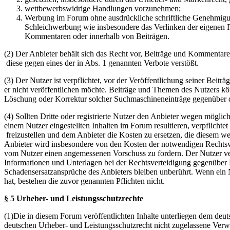
wettbewerbswidrige Handlungen vorzunehmen;
Werbung im Forum ohne ausdrückliche schriftliche Genehmigung
Schleichwerbung wie insbesondere das Verlinken der eigenen F
Kommentaren oder innerhalb von Beiträgen.
(2) Der Anbieter behält sich das Recht vor, Beiträge und Kommentar
diese gegen eines der in Abs. 1 genannten Verbote verstößt.
(3) Der Nutzer ist verpflichtet, vor der Veröffentlichung seiner Bei
er nicht veröffentlichen möchte. Beiträge und Themen des Nutzers k
Löschung oder Korrektur solcher Suchmaschineneinträge gegenüber d
(4) Sollten Dritte oder registrierte Nutzer den Anbieter wegen mögli
einem Nutzer eingestellten Inhalten im Forum resultieren, verpflichte
freizustellen und dem Anbieter die Kosten zu ersetzen, die diesem w
Anbieter wird insbesondere von den Kosten der notwendigen Rechtsverte
vom Nutzer einen angemessenen Vorschuss zu fordern. Der Nutzer ver
Informationen und Unterlagen bei der Rechtsverteidigung gegenüber 
Schadensersatzansprüche des Anbieters bleiben unberührt. Wenn ein N
hat, bestehen die zuvor genannten Pflichten nicht.
§ 5 Urheber- und Leistungsschutzrechte
(1)Die in diesem Forum veröffentlichten Inhalte unterliegen dem deu
deutschen Urheber- und Leistungsschutzrecht nicht zugelassene Verw