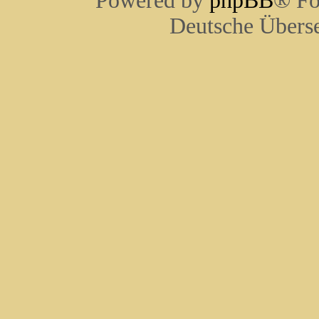
Powered by
phpBB
® Fo
Deutsche Übers