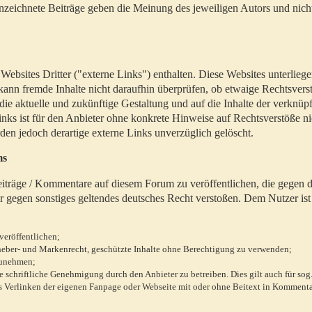
zeichnete Beiträge geben die Meinung des jeweiligen Autors und nich
bsites Dritter ("externe Links") enthalten. Diese Websites unterlieg
 kann fremde Inhalte nicht daraufhin überprüfen, ob etwaige Rechtsvers
 die aktuelle und zukünftige Gestaltung und auf die Inhalte der verknüpf
inks ist für den Anbieter ohne konkrete Hinweise auf Rechtsverstöße n
en jedoch derartige externe Links unverzüglich gelöscht.
ms
 Beiträge / Kommentare auf diesem Forum zu veröffentlichen, die gegen d
r gegen sonstiges geltendes deutsches Recht verstoßen. Dem Nutzer ist
veröffentlichen;
rheber- und Markenrecht, geschützte Inhalte ohne Berechtigung zu verwenden;
zunehmen;
chriftliche Genehmigung durch den Anbieter zu betreiben. Dies gilt auch für sog
 Verlinken der eigenen Fanpage oder Webseite mit oder ohne Beitext in Kommenta