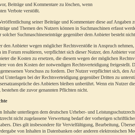
t vor, Beiträge und Kommentare zu löschen, wenn
ten Verbote verstößt.
er Veröffentlichung seiner Beiträge und Kommentare diese auf Angaben z
Beiträge und Themen des Nutzers können in Suchmaschinen erfasst werd
 solcher Suchmaschineneinträge gegenüber dem Anbieter besteht nicht
utzer den Anbieter wegen möglicher Rechtsverstöße in Anspruch nehmen,
 im Forum resultieren, verpflichtet sich dieser Nutzer, den Anbieter vo
eter die Kosten zu ersetzen, die diesem wegen der möglichen Rechtsv
ere von den Kosten der notwendigen Rechtsverteidigung freigestellt. De
ngemessenen Vorschuss zu fordern. Der Nutzer verpflichtet sich, den A
d Unterlagen bei der Rechtsverteidigung gegenüber Dritten zu unterstü
ersatzansprüche des Anbieters bleiben unberührt. Wenn ein Nutzer di
, bestehen die zuvor genannten Pflichten nicht.
chte
en Inhalte unterliegen dem deutschen Urheber- und Leistungsschutzrech
zrecht nicht zugelassene Verwertung bedarf der vorherigen schriftlic
abers. Dies gilt insbesondere für Vervielfältigung, Bearbeitung, Überse
edergabe von Inhalten in Datenbanken oder anderen elektronischen Me