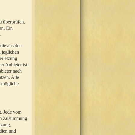
u überprüfen,
en. Ein
.
 die aus den
n jeglichen
erletzung
r Anbieter ist
nbieter nach
tzen. Alle
e mögliche
t. Jede vom
hen Zustimmung
tzung,
dien und