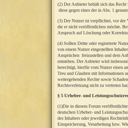
(2) Der Anbieter behält sich das Rech
diese gegen eines der in Abs. 1 genann
(3) Der Nutzer ist verpflichtet, vor d
die er nicht veröffentlichen möchte. 
Anspruch auf Löschung oder Korrektur
(4) Sollten Dritte oder registrierte N
von einem Nutzer eingestellten Inhalten
Ansprüchen freizustellen und dem Anbi
entstehen. Der Anbieter wird insbesond
berechtigt, hierfür vom Nutzer einen a
Treu und Glauben mit Informationen un
weitergehenden Rechte sowie Schadens
Rechtsverletzung nicht zu vertreten hat
§ 5 Urheber- und Leistungsschutzre
(1)Die in diesem Forum veröffentlicht
deutschen Urheber- und Leistungsschut
des Inhabers oder jeweiligen Rechteinh
Einspeicherung, Verarbeitung bzw. Wi