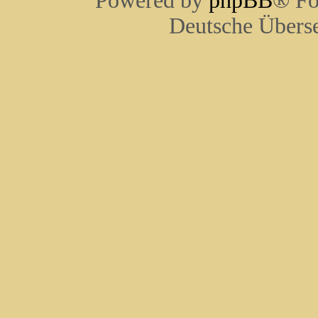
Powered by
phpBB
® Fo
Deutsche Übers