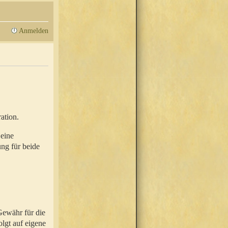
Anmelden
ation.
 eine
ung für beide
Gewähr für die
olgt auf eigene