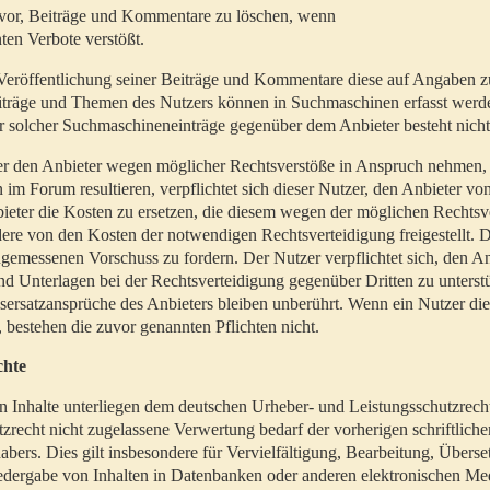
t vor, Beiträge und Kommentare zu löschen, wenn
ten Verbote verstößt.
er Veröffentlichung seiner Beiträge und Kommentare diese auf Angaben z
Beiträge und Themen des Nutzers können in Suchmaschinen erfasst werd
 solcher Suchmaschineneinträge gegenüber dem Anbieter besteht nicht
utzer den Anbieter wegen möglicher Rechtsverstöße in Anspruch nehmen,
 im Forum resultieren, verpflichtet sich dieser Nutzer, den Anbieter vo
eter die Kosten zu ersetzen, die diesem wegen der möglichen Rechtsv
ere von den Kosten der notwendigen Rechtsverteidigung freigestellt. De
ngemessenen Vorschuss zu fordern. Der Nutzer verpflichtet sich, den A
d Unterlagen bei der Rechtsverteidigung gegenüber Dritten zu unterstü
ersatzansprüche des Anbieters bleiben unberührt. Wenn ein Nutzer di
, bestehen die zuvor genannten Pflichten nicht.
chte
en Inhalte unterliegen dem deutschen Urheber- und Leistungsschutzrech
zrecht nicht zugelassene Verwertung bedarf der vorherigen schriftlic
abers. Dies gilt insbesondere für Vervielfältigung, Bearbeitung, Überse
edergabe von Inhalten in Datenbanken oder anderen elektronischen Me