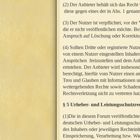
(2) Der Anbieter behält sich das Rech
diese gegen eines der in Abs. 1 genann
(3) Der Nutzer ist verpflichtet, vor d
die er nicht veröffentlichen möchte. 
Anspruch auf Löschung oder Korrektur
(4) Sollten Dritte oder registrierte N
von einem Nutzer eingestellten Inhalten
Ansprüchen freizustellen und dem Anbi
entstehen. Der Anbieter wird insbesond
berechtigt, hierfür vom Nutzer einen a
Treu und Glauben mit Informationen un
weitergehenden Rechte sowie Schadens
Rechtsverletzung nicht zu vertreten hat
§ 5 Urheber- und Leistungsschutzre
(1)Die in diesem Forum veröffentlicht
deutschen Urheber- und Leistungsschut
des Inhabers oder jeweiligen Rechteinh
Einspeicherung, Verarbeitung bzw. Wi