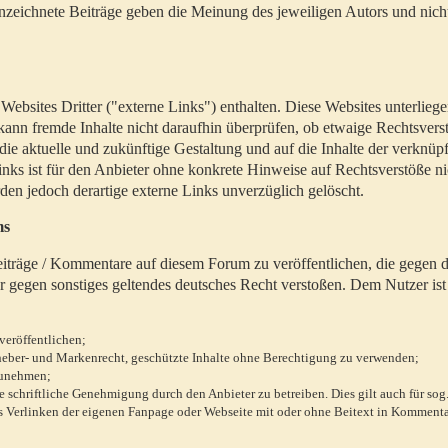
zeichnete Beiträge geben die Meinung des jeweiligen Autors und nich
bsites Dritter ("externe Links") enthalten. Diese Websites unterlieg
 kann fremde Inhalte nicht daraufhin überprüfen, ob etwaige Rechtsvers
 die aktuelle und zukünftige Gestaltung und auf die Inhalte der verknüpf
inks ist für den Anbieter ohne konkrete Hinweise auf Rechtsverstöße n
en jedoch derartige externe Links unverzüglich gelöscht.
ms
 Beiträge / Kommentare auf diesem Forum zu veröffentlichen, die gegen d
r gegen sonstiges geltendes deutsches Recht verstoßen. Dem Nutzer ist
veröffentlichen;
rheber- und Markenrecht, geschützte Inhalte ohne Berechtigung zu verwenden;
zunehmen;
chriftliche Genehmigung durch den Anbieter zu betreiben. Dies gilt auch für sog
 Verlinken der eigenen Fanpage oder Webseite mit oder ohne Beitext in Kommenta