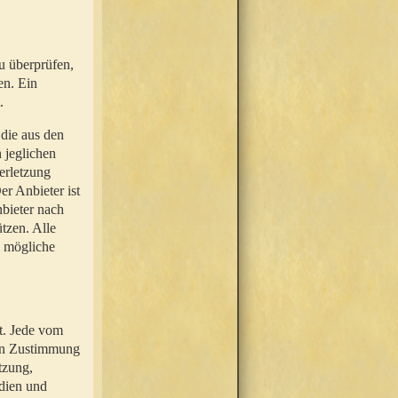
u überprüfen,
en. Ein
.
 die aus den
n jeglichen
erletzung
r Anbieter ist
nbieter nach
tzen. Alle
e mögliche
t. Jede vom
hen Zustimmung
tzung,
dien und