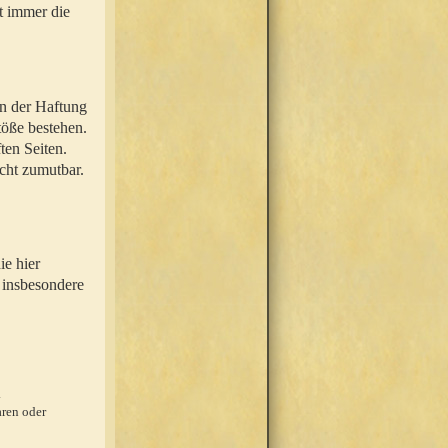
t immer die
en der Haftung
töße bestehen.
ten Seiten.
icht zumutbar.
ie hier
 insbesondere
.
ren oder