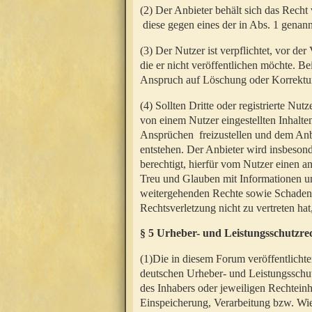
(2) Der Anbieter behält sich das Rech
diese gegen eines der in Abs. 1 genann
(3) Der Nutzer ist verpflichtet, vor d
die er nicht veröffentlichen möchte. 
Anspruch auf Löschung oder Korrektur
(4) Sollten Dritte oder registrierte N
von einem Nutzer eingestellten Inhalten
Ansprüchen freizustellen und dem Anbi
entstehen. Der Anbieter wird insbesond
berechtigt, hierfür vom Nutzer einen a
Treu und Glauben mit Informationen un
weitergehenden Rechte sowie Schadens
Rechtsverletzung nicht zu vertreten hat
§ 5 Urheber- und Leistungsschutzre
(1)Die in diesem Forum veröffentlicht
deutschen Urheber- und Leistungsschut
des Inhabers oder jeweiligen Rechteinh
Einspeicherung, Verarbeitung bzw. Wi