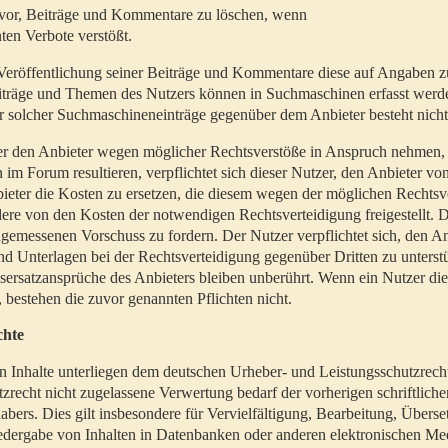
t vor, Beiträge und Kommentare zu löschen, wenn
ten Verbote verstößt.
er Veröffentlichung seiner Beiträge und Kommentare diese auf Angaben z
Beiträge und Themen des Nutzers können in Suchmaschinen erfasst werd
 solcher Suchmaschineneinträge gegenüber dem Anbieter besteht nicht
utzer den Anbieter wegen möglicher Rechtsverstöße in Anspruch nehmen,
 im Forum resultieren, verpflichtet sich dieser Nutzer, den Anbieter vo
eter die Kosten zu ersetzen, die diesem wegen der möglichen Rechtsv
ere von den Kosten der notwendigen Rechtsverteidigung freigestellt. De
ngemessenen Vorschuss zu fordern. Der Nutzer verpflichtet sich, den A
d Unterlagen bei der Rechtsverteidigung gegenüber Dritten zu unterstü
ersatzansprüche des Anbieters bleiben unberührt. Wenn ein Nutzer di
, bestehen die zuvor genannten Pflichten nicht.
chte
en Inhalte unterliegen dem deutschen Urheber- und Leistungsschutzrech
zrecht nicht zugelassene Verwertung bedarf der vorherigen schriftlic
abers. Dies gilt insbesondere für Vervielfältigung, Bearbeitung, Überse
edergabe von Inhalten in Datenbanken oder anderen elektronischen Me