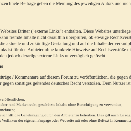
zeichnete Beiträge geben die Meinung des jeweiligen Autors und nich
bsites Dritter ("externe Links") enthalten. Diese Websites unterlieg
 kann fremde Inhalte nicht daraufhin überprüfen, ob etwaige Rechtsvers
 die aktuelle und zukünftige Gestaltung und auf die Inhalte der verknüpf
inks ist für den Anbieter ohne konkrete Hinweise auf Rechtsverstöße n
en jedoch derartige externe Links unverzüglich gelöscht.
ms
 Beiträge / Kommentare auf diesem Forum zu veröffentlichen, die gegen d
r gegen sonstiges geltendes deutsches Recht verstoßen. Dem Nutzer ist
veröffentlichen;
rheber- und Markenrecht, geschützte Inhalte ohne Berechtigung zu verwenden;
zunehmen;
chriftliche Genehmigung durch den Anbieter zu betreiben. Dies gilt auch für sog
 Verlinken der eigenen Fanpage oder Webseite mit oder ohne Beitext in Kommenta