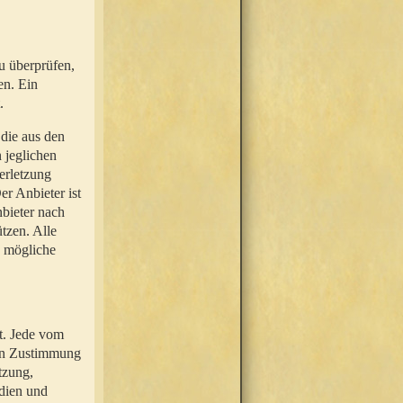
u überprüfen,
en. Ein
.
 die aus den
n jeglichen
erletzung
r Anbieter ist
nbieter nach
tzen. Alle
e mögliche
t. Jede vom
hen Zustimmung
tzung,
dien und