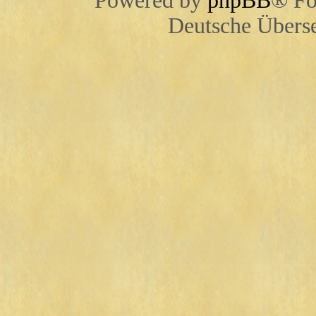
Powered by
phpBB
® Fo
Deutsche Übers