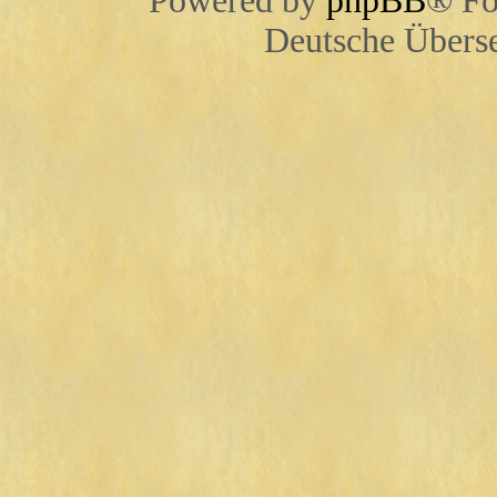
Powered by
phpBB
® Fo
Deutsche Übers