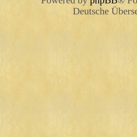
Powered by
phpBB
® Fo
Deutsche Übers