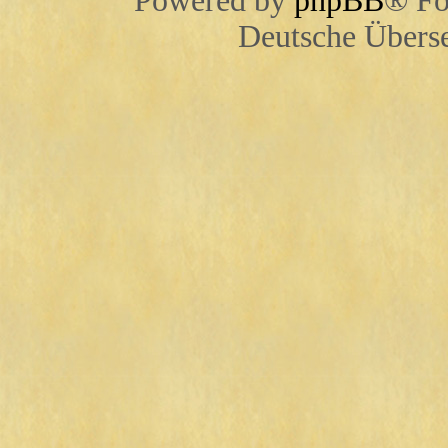
Powered by
phpBB
® Fo
Deutsche Übers