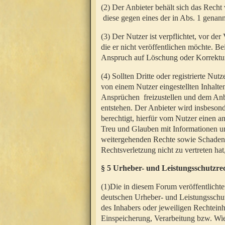
(2) Der Anbieter behält sich das Rech
diese gegen eines der in Abs. 1 genann
(3) Der Nutzer ist verpflichtet, vor d
die er nicht veröffentlichen möchte. 
Anspruch auf Löschung oder Korrektur
(4) Sollten Dritte oder registrierte N
von einem Nutzer eingestellten Inhalten
Ansprüchen freizustellen und dem Anbi
entstehen. Der Anbieter wird insbesond
berechtigt, hierfür vom Nutzer einen a
Treu und Glauben mit Informationen un
weitergehenden Rechte sowie Schadens
Rechtsverletzung nicht zu vertreten hat
§ 5 Urheber- und Leistungsschutzre
(1)Die in diesem Forum veröffentlicht
deutschen Urheber- und Leistungsschut
des Inhabers oder jeweiligen Rechteinh
Einspeicherung, Verarbeitung bzw. Wi