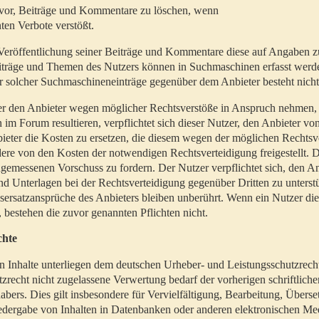
t vor, Beiträge und Kommentare zu löschen, wenn
ten Verbote verstößt.
er Veröffentlichung seiner Beiträge und Kommentare diese auf Angaben z
Beiträge und Themen des Nutzers können in Suchmaschinen erfasst werd
 solcher Suchmaschineneinträge gegenüber dem Anbieter besteht nicht
utzer den Anbieter wegen möglicher Rechtsverstöße in Anspruch nehmen,
 im Forum resultieren, verpflichtet sich dieser Nutzer, den Anbieter vo
eter die Kosten zu ersetzen, die diesem wegen der möglichen Rechtsv
ere von den Kosten der notwendigen Rechtsverteidigung freigestellt. De
ngemessenen Vorschuss zu fordern. Der Nutzer verpflichtet sich, den A
d Unterlagen bei der Rechtsverteidigung gegenüber Dritten zu unterstü
ersatzansprüche des Anbieters bleiben unberührt. Wenn ein Nutzer di
, bestehen die zuvor genannten Pflichten nicht.
chte
en Inhalte unterliegen dem deutschen Urheber- und Leistungsschutzrech
zrecht nicht zugelassene Verwertung bedarf der vorherigen schriftlic
abers. Dies gilt insbesondere für Vervielfältigung, Bearbeitung, Überse
edergabe von Inhalten in Datenbanken oder anderen elektronischen Me