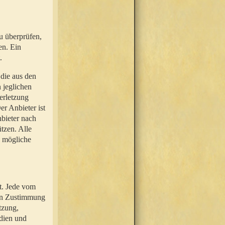
u überprüfen,
en. Ein
.
 die aus den
n jeglichen
erletzung
r Anbieter ist
nbieter nach
tzen. Alle
e mögliche
t. Jede vom
hen Zustimmung
tzung,
dien und