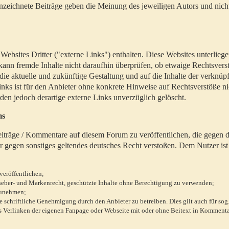
zeichnete Beiträge geben die Meinung des jeweiligen Autors und nich
bsites Dritter ("externe Links") enthalten. Diese Websites unterlieg
 kann fremde Inhalte nicht daraufhin überprüfen, ob etwaige Rechtsvers
 die aktuelle und zukünftige Gestaltung und auf die Inhalte der verknüpf
inks ist für den Anbieter ohne konkrete Hinweise auf Rechtsverstöße n
en jedoch derartige externe Links unverzüglich gelöscht.
ms
 Beiträge / Kommentare auf diesem Forum zu veröffentlichen, die gegen d
r gegen sonstiges geltendes deutsches Recht verstoßen. Dem Nutzer ist
veröffentlichen;
rheber- und Markenrecht, geschützte Inhalte ohne Berechtigung zu verwenden;
zunehmen;
chriftliche Genehmigung durch den Anbieter zu betreiben. Dies gilt auch für sog
 Verlinken der eigenen Fanpage oder Webseite mit oder ohne Beitext in Kommenta