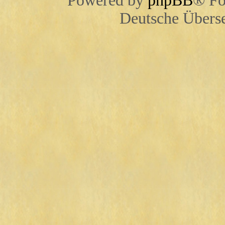
Powered by
phpBB
® Fo
Deutsche Übers