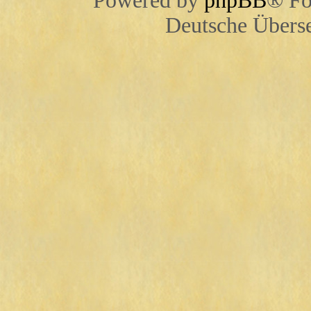
Powered by
phpBB
® Fo
Deutsche Übers