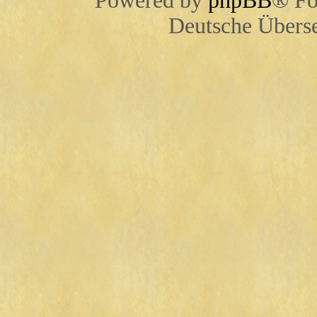
Powered by
phpBB
® Fo
Deutsche Übers