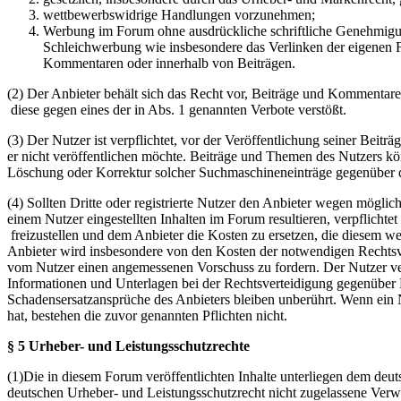
wettbewerbswidrige Handlungen vorzunehmen;
Werbung im Forum ohne ausdrückliche schriftliche Genehmigung
Schleichwerbung wie insbesondere das Verlinken der eigenen F
Kommentaren oder innerhalb von Beiträgen.
(2) Der Anbieter behält sich das Recht vor, Beiträge und Kommentar
diese gegen eines der in Abs. 1 genannten Verbote verstößt.
(3) Der Nutzer ist verpflichtet, vor der Veröffentlichung seiner Bei
er nicht veröffentlichen möchte. Beiträge und Themen des Nutzers k
Löschung oder Korrektur solcher Suchmaschineneinträge gegenüber d
(4) Sollten Dritte oder registrierte Nutzer den Anbieter wegen mögli
einem Nutzer eingestellten Inhalten im Forum resultieren, verpflichte
freizustellen und dem Anbieter die Kosten zu ersetzen, die diesem w
Anbieter wird insbesondere von den Kosten der notwendigen Rechtsverte
vom Nutzer einen angemessenen Vorschuss zu fordern. Der Nutzer ver
Informationen und Unterlagen bei der Rechtsverteidigung gegenüber 
Schadensersatzansprüche des Anbieters bleiben unberührt. Wenn ein N
hat, bestehen die zuvor genannten Pflichten nicht.
§ 5 Urheber- und Leistungsschutzrechte
(1)Die in diesem Forum veröffentlichten Inhalte unterliegen dem deu
deutschen Urheber- und Leistungsschutzrecht nicht zugelassene Verw