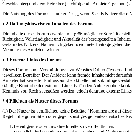
Geschlechter) und dem Betreiber (nachfolgend "Anbieter" genannt) 
Die Nutzung des Forums ist nur zulässig, wenn Sie als Nutzer diese
§ 2 Haftungshinweise zu Inhalten des Forums
Die Inhalte dieses Forums werden mit größtmöglicher Sorgfalt erstel
Richtigkeit, Vollständigkeit und Aktualität der bereitgestellten Inhalt
Gefahr des Nutzers. Namentlich gekennzeichnete Beiträge geben die 
Meinung des Anbieters wieder.
§ 3 Externe Links des Forums
Dieses Forum kann Verknüpfungen zu Websites Dritter ("externe Links
jeweiligen Betreiber. Der Anbieter kann fremde Inhalte nicht daraufh
Anbieter hat keinerlei Einfluss auf die aktuelle und zukünftige Gestal
ständige Kontrolle der externen Links ist für den Anbieter ohne konk
Kenntnis von Rechtsverstößen werden jedoch derartige externe Links
§ 4 Pflichten als Nutzer dieses Forums
(1) Der Nutzer ist verpflichtet, keine Beiträge / Kommentare auf die
Regeln, die guten Sitten oder gegen sonstiges geltendes deutsches Re
beleidigende oder unwahre Inhalte zu veröffentlichen;
gesetzlich, insbesondere durch das Urheber- und Markenrecht,