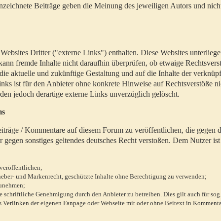
zeichnete Beiträge geben die Meinung des jeweiligen Autors und nich
bsites Dritter ("externe Links") enthalten. Diese Websites unterlieg
 kann fremde Inhalte nicht daraufhin überprüfen, ob etwaige Rechtsvers
 die aktuelle und zukünftige Gestaltung und auf die Inhalte der verknüpf
inks ist für den Anbieter ohne konkrete Hinweise auf Rechtsverstöße n
en jedoch derartige externe Links unverzüglich gelöscht.
ms
 Beiträge / Kommentare auf diesem Forum zu veröffentlichen, die gegen d
r gegen sonstiges geltendes deutsches Recht verstoßen. Dem Nutzer ist
veröffentlichen;
rheber- und Markenrecht, geschützte Inhalte ohne Berechtigung zu verwenden;
zunehmen;
chriftliche Genehmigung durch den Anbieter zu betreiben. Dies gilt auch für sog
 Verlinken der eigenen Fanpage oder Webseite mit oder ohne Beitext in Kommenta