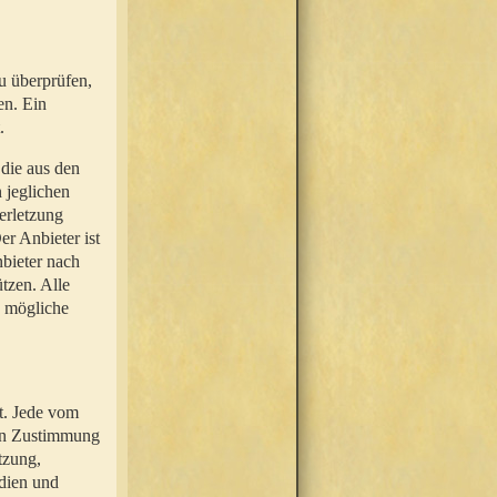
u überprüfen,
en. Ein
.
 die aus den
n jeglichen
erletzung
r Anbieter ist
nbieter nach
tzen. Alle
e mögliche
t. Jede vom
hen Zustimmung
tzung,
dien und