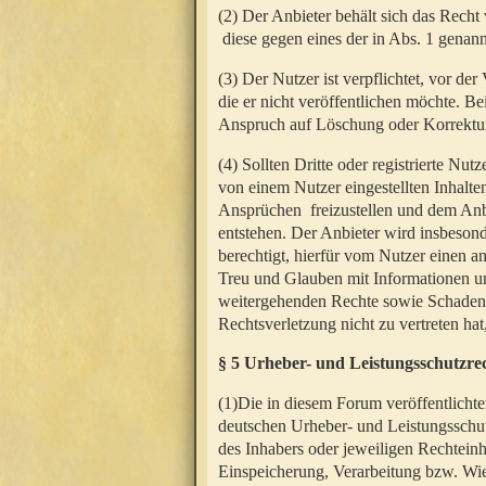
(2) Der Anbieter behält sich das Rech
diese gegen eines der in Abs. 1 genann
(3) Der Nutzer ist verpflichtet, vor d
die er nicht veröffentlichen möchte. 
Anspruch auf Löschung oder Korrektur
(4) Sollten Dritte oder registrierte N
von einem Nutzer eingestellten Inhalten
Ansprüchen freizustellen und dem Anbi
entstehen. Der Anbieter wird insbesond
berechtigt, hierfür vom Nutzer einen a
Treu und Glauben mit Informationen un
weitergehenden Rechte sowie Schadens
Rechtsverletzung nicht zu vertreten hat
§ 5 Urheber- und Leistungsschutzre
(1)Die in diesem Forum veröffentlicht
deutschen Urheber- und Leistungsschut
des Inhabers oder jeweiligen Rechteinh
Einspeicherung, Verarbeitung bzw. Wi