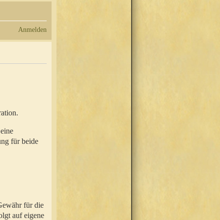
Anmelden
ation.
 eine
ung für beide
Gewähr für die
olgt auf eigene