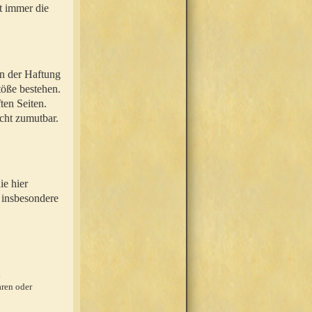
t immer die
en der Haftung
töße bestehen.
ten Seiten.
icht zumutbar.
ie hier
 insbesondere
.
ren oder