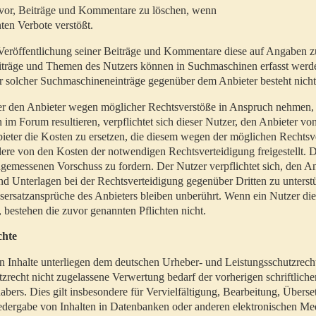
t vor, Beiträge und Kommentare zu löschen, wenn
ten Verbote verstößt.
er Veröffentlichung seiner Beiträge und Kommentare diese auf Angaben z
Beiträge und Themen des Nutzers können in Suchmaschinen erfasst werd
 solcher Suchmaschineneinträge gegenüber dem Anbieter besteht nicht
utzer den Anbieter wegen möglicher Rechtsverstöße in Anspruch nehmen,
 im Forum resultieren, verpflichtet sich dieser Nutzer, den Anbieter vo
eter die Kosten zu ersetzen, die diesem wegen der möglichen Rechtsv
ere von den Kosten der notwendigen Rechtsverteidigung freigestellt. De
ngemessenen Vorschuss zu fordern. Der Nutzer verpflichtet sich, den A
d Unterlagen bei der Rechtsverteidigung gegenüber Dritten zu unterstü
ersatzansprüche des Anbieters bleiben unberührt. Wenn ein Nutzer di
, bestehen die zuvor genannten Pflichten nicht.
chte
en Inhalte unterliegen dem deutschen Urheber- und Leistungsschutzrech
zrecht nicht zugelassene Verwertung bedarf der vorherigen schriftlic
abers. Dies gilt insbesondere für Vervielfältigung, Bearbeitung, Überse
edergabe von Inhalten in Datenbanken oder anderen elektronischen Me