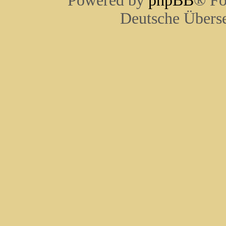
Powered by
phpBB
® Fo
Deutsche Übers