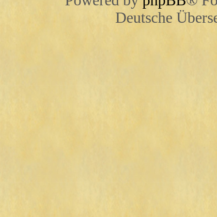
Powered by
phpBB
® Fo
Deutsche Übers