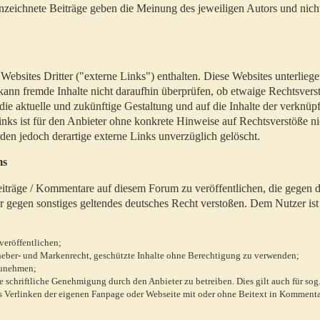
zeichnete Beiträge geben die Meinung des jeweiligen Autors und nich
bsites Dritter ("externe Links") enthalten. Diese Websites unterlieg
 kann fremde Inhalte nicht daraufhin überprüfen, ob etwaige Rechtsvers
 die aktuelle und zukünftige Gestaltung und auf die Inhalte der verknüpf
inks ist für den Anbieter ohne konkrete Hinweise auf Rechtsverstöße n
en jedoch derartige externe Links unverzüglich gelöscht.
ms
 Beiträge / Kommentare auf diesem Forum zu veröffentlichen, die gegen d
r gegen sonstiges geltendes deutsches Recht verstoßen. Dem Nutzer ist
veröffentlichen;
rheber- und Markenrecht, geschützte Inhalte ohne Berechtigung zu verwenden;
zunehmen;
chriftliche Genehmigung durch den Anbieter zu betreiben. Dies gilt auch für sog
 Verlinken der eigenen Fanpage oder Webseite mit oder ohne Beitext in Kommenta