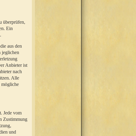
u überprüfen,
en. Ein
.
 die aus den
n jeglichen
erletzung
r Anbieter ist
nbieter nach
tzen. Alle
e mögliche
t. Jede vom
hen Zustimmung
tzung,
dien und