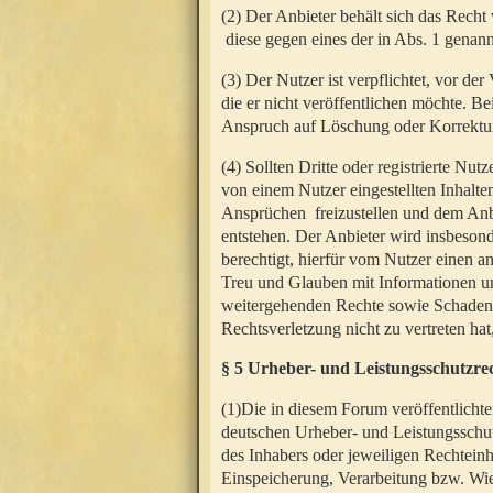
(2) Der Anbieter behält sich das Rech
diese gegen eines der in Abs. 1 genann
(3) Der Nutzer ist verpflichtet, vor d
die er nicht veröffentlichen möchte. 
Anspruch auf Löschung oder Korrektur
(4) Sollten Dritte oder registrierte N
von einem Nutzer eingestellten Inhalten
Ansprüchen freizustellen und dem Anbi
entstehen. Der Anbieter wird insbesond
berechtigt, hierfür vom Nutzer einen a
Treu und Glauben mit Informationen un
weitergehenden Rechte sowie Schadens
Rechtsverletzung nicht zu vertreten hat
§ 5 Urheber- und Leistungsschutzre
(1)Die in diesem Forum veröffentlicht
deutschen Urheber- und Leistungsschut
des Inhabers oder jeweiligen Rechteinh
Einspeicherung, Verarbeitung bzw. Wi