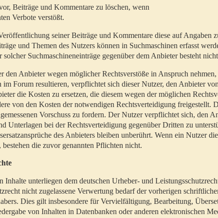
t vor, Beiträge und Kommentare zu löschen, wenn
ten Verbote verstößt.
er Veröffentlichung seiner Beiträge und Kommentare diese auf Angaben z
Beiträge und Themen des Nutzers können in Suchmaschinen erfasst werd
 solcher Suchmaschineneinträge gegenüber dem Anbieter besteht nicht
utzer den Anbieter wegen möglicher Rechtsverstöße in Anspruch nehmen,
 im Forum resultieren, verpflichtet sich dieser Nutzer, den Anbieter vo
eter die Kosten zu ersetzen, die diesem wegen der möglichen Rechtsv
ere von den Kosten der notwendigen Rechtsverteidigung freigestellt. De
ngemessenen Vorschuss zu fordern. Der Nutzer verpflichtet sich, den A
d Unterlagen bei der Rechtsverteidigung gegenüber Dritten zu unterstü
ersatzansprüche des Anbieters bleiben unberührt. Wenn ein Nutzer di
, bestehen die zuvor genannten Pflichten nicht.
chte
en Inhalte unterliegen dem deutschen Urheber- und Leistungsschutzrech
zrecht nicht zugelassene Verwertung bedarf der vorherigen schriftlic
abers. Dies gilt insbesondere für Vervielfältigung, Bearbeitung, Überse
edergabe von Inhalten in Datenbanken oder anderen elektronischen Me