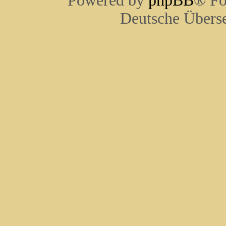
Powered by
phpBB
® Fo
Deutsche Übers