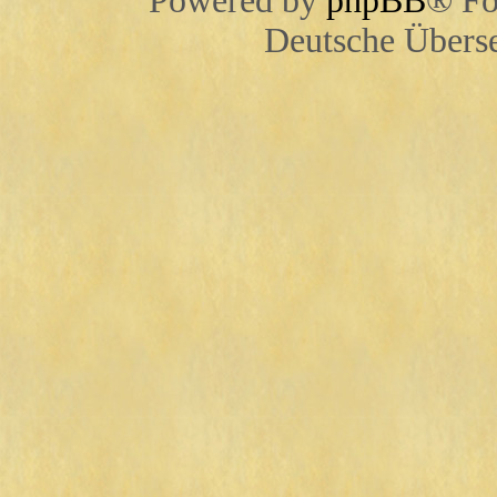
Powered by
phpBB
® Fo
Deutsche Übers