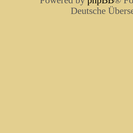
Powered by
phpBB
® Fo
Deutsche Übers