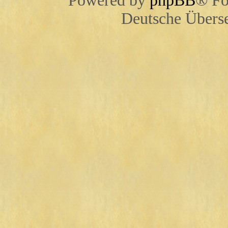
Powered by
phpBB
® Fo
Deutsche Übers