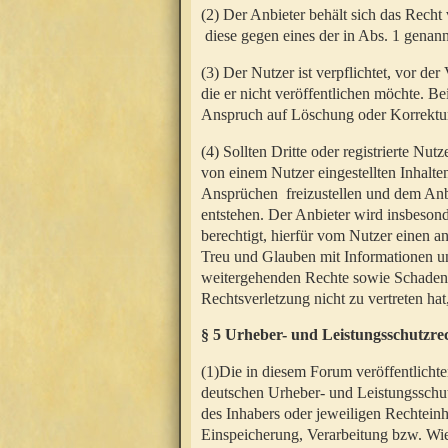
(2) Der Anbieter behält sich das Rech
diese gegen eines der in Abs. 1 genann
(3) Der Nutzer ist verpflichtet, vor d
die er nicht veröffentlichen möchte. 
Anspruch auf Löschung oder Korrektur
(4) Sollten Dritte oder registrierte N
von einem Nutzer eingestellten Inhalten
Ansprüchen freizustellen und dem Anbi
entstehen. Der Anbieter wird insbesond
berechtigt, hierfür vom Nutzer einen a
Treu und Glauben mit Informationen un
weitergehenden Rechte sowie Schadens
Rechtsverletzung nicht zu vertreten hat
§ 5 Urheber- und Leistungsschutzre
(1)Die in diesem Forum veröffentlicht
deutschen Urheber- und Leistungsschut
des Inhabers oder jeweiligen Rechteinh
Einspeicherung, Verarbeitung bzw. Wi