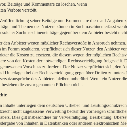
t vor, Beiträge und Kommentare zu löschen, wenn
ten Verbote verstößt.
er Veröffentlichung seiner Beiträge und Kommentare diese auf Angaben z
Beiträge und Themen des Nutzers können in Suchmaschinen erfasst werd
 solcher Suchmaschineneinträge gegenüber dem Anbieter besteht nicht
utzer den Anbieter wegen möglicher Rechtsverstöße in Anspruch nehmen,
 im Forum resultieren, verpflichtet sich dieser Nutzer, den Anbieter vo
eter die Kosten zu ersetzen, die diesem wegen der möglichen Rechtsv
ere von den Kosten der notwendigen Rechtsverteidigung freigestellt. De
ngemessenen Vorschuss zu fordern. Der Nutzer verpflichtet sich, den A
d Unterlagen bei der Rechtsverteidigung gegenüber Dritten zu unterstü
ersatzansprüche des Anbieters bleiben unberührt. Wenn ein Nutzer di
, bestehen die zuvor genannten Pflichten nicht.
chte
en Inhalte unterliegen dem deutschen Urheber- und Leistungsschutzrech
zrecht nicht zugelassene Verwertung bedarf der vorherigen schriftlic
abers. Dies gilt insbesondere für Vervielfältigung, Bearbeitung, Überse
edergabe von Inhalten in Datenbanken oder anderen elektronischen Me