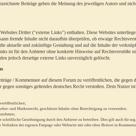
zeichnete Beiträge geben die Meinung des jeweiligen Autors und nich
bsites Dritter ("externe Links") enthalten. Diese Websites unterlieg
 kann fremde Inhalte nicht daraufhin überprüfen, ob etwaige Rechtsvers
 die aktuelle und zukünftige Gestaltung und auf die Inhalte der verknüpf
inks ist für den Anbieter ohne konkrete Hinweise auf Rechtsverstöße n
en jedoch derartige externe Links unverzüglich gelöscht.
ms
 Beiträge / Kommentare auf diesem Forum zu veröffentlichen, die gegen d
r gegen sonstiges geltendes deutsches Recht verstoßen. Dem Nutzer ist
veröffentlichen;
rheber- und Markenrecht, geschützte Inhalte ohne Berechtigung zu verwenden;
zunehmen;
chriftliche Genehmigung durch den Anbieter zu betreiben. Dies gilt auch für sog
 Verlinken der eigenen Fanpage oder Webseite mit oder ohne Beitext in Kommenta