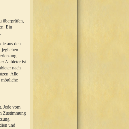
u überprüfen,
en. Ein
.
 die aus den
n jeglichen
erletzung
r Anbieter ist
nbieter nach
tzen. Alle
e mögliche
t. Jede vom
hen Zustimmung
tzung,
dien und