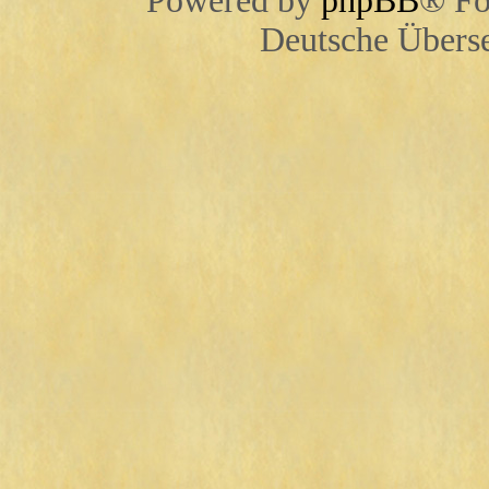
Powered by
phpBB
® Fo
Deutsche Übers