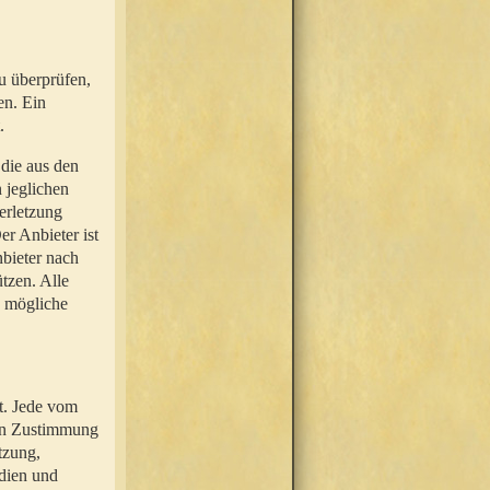
u überprüfen,
en. Ein
.
 die aus den
n jeglichen
erletzung
r Anbieter ist
nbieter nach
tzen. Alle
e mögliche
t. Jede vom
hen Zustimmung
tzung,
dien und