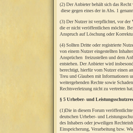
(2) Der Anbieter behält sich das Rech
diese gegen eines der in Abs. 1 genann
(3) Der Nutzer ist verpflichtet, vor d
die er nicht veröffentlichen möchte. 
Anspruch auf Löschung oder Korrektur
(4) Sollten Dritte oder registrierte N
von einem Nutzer eingestellten Inhalten
Ansprüchen freizustellen und dem Anbi
entstehen. Der Anbieter wird insbesond
berechtigt, hierfür vom Nutzer einen a
Treu und Glauben mit Informationen un
weitergehenden Rechte sowie Schadens
Rechtsverletzung nicht zu vertreten hat
§ 5 Urheber- und Leistungsschutzre
(1)Die in diesem Forum veröffentlicht
deutschen Urheber- und Leistungsschut
des Inhabers oder jeweiligen Rechteinh
Einspeicherung, Verarbeitung bzw. Wi