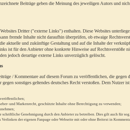
zeichnete Beiträge geben die Meinung des jeweiligen Autors und nich
bsites Dritter ("externe Links") enthalten. Diese Websites unterlieg
 kann fremde Inhalte nicht daraufhin überprüfen, ob etwaige Rechtsvers
 die aktuelle und zukünftige Gestaltung und auf die Inhalte der verknüpf
inks ist für den Anbieter ohne konkrete Hinweise auf Rechtsverstöße n
en jedoch derartige externe Links unverzüglich gelöscht.
ms
 Beiträge / Kommentare auf diesem Forum zu veröffentlichen, die gegen d
r gegen sonstiges geltendes deutsches Recht verstoßen. Dem Nutzer ist
veröffentlichen;
rheber- und Markenrecht, geschützte Inhalte ohne Berechtigung zu verwenden;
zunehmen;
chriftliche Genehmigung durch den Anbieter zu betreiben. Dies gilt auch für sog
 Verlinken der eigenen Fanpage oder Webseite mit oder ohne Beitext in Kommenta