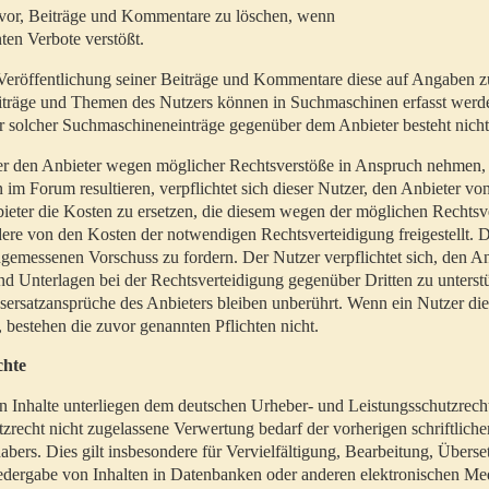
t vor, Beiträge und Kommentare zu löschen, wenn
ten Verbote verstößt.
er Veröffentlichung seiner Beiträge und Kommentare diese auf Angaben z
Beiträge und Themen des Nutzers können in Suchmaschinen erfasst werd
 solcher Suchmaschineneinträge gegenüber dem Anbieter besteht nicht
utzer den Anbieter wegen möglicher Rechtsverstöße in Anspruch nehmen,
 im Forum resultieren, verpflichtet sich dieser Nutzer, den Anbieter vo
eter die Kosten zu ersetzen, die diesem wegen der möglichen Rechtsv
ere von den Kosten der notwendigen Rechtsverteidigung freigestellt. De
ngemessenen Vorschuss zu fordern. Der Nutzer verpflichtet sich, den A
d Unterlagen bei der Rechtsverteidigung gegenüber Dritten zu unterstü
ersatzansprüche des Anbieters bleiben unberührt. Wenn ein Nutzer di
, bestehen die zuvor genannten Pflichten nicht.
chte
en Inhalte unterliegen dem deutschen Urheber- und Leistungsschutzrech
zrecht nicht zugelassene Verwertung bedarf der vorherigen schriftlic
abers. Dies gilt insbesondere für Vervielfältigung, Bearbeitung, Überse
edergabe von Inhalten in Datenbanken oder anderen elektronischen Me