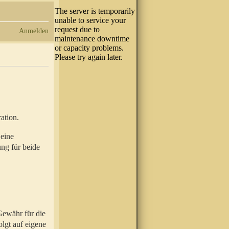
Anmelden
ation.
 eine
ung für beide
Gewähr für die
olgt auf eigene