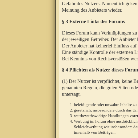
Gefahr des Nutzers. Namentlich gekenn
Meinung des Anbieters wieder.
§ 3 Externe Links des Forums
Dieses Forum kann Verknüpfungen zu We
der jeweiligen Betreiber. Der Anbieter
Der Anbieter hat keinerlei Einfluss auf
Eine ständige Kontrolle der externen L
Bei Kenntnis von Rechtsverstößen werd
§ 4 Pflichten als Nutzer dieses Foru
(1) Der Nutzer ist verpflichtet, keine
genannten Regeln, die guten Sitten ode
untersagt,
beleidigende oder unwahre Inhalte zu 
gesetzlich, insbesondere durch das U
wettbewerbswidrige Handlungen vor
Werbung im Forum ohne ausdrückliche s
Schleichwerbung wie insbesondere das
innerhalb von Beiträgen.