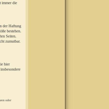
t immer die
en der Haftung
töße bestehen.
ten Seiten.
icht zumutbar.
ie hier
 insbesondere
.
ren oder