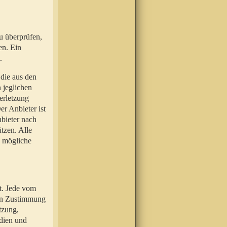
u überprüfen,
en. Ein
.
 die aus den
n jeglichen
erletzung
r Anbieter ist
nbieter nach
tzen. Alle
e mögliche
t. Jede vom
hen Zustimmung
tzung,
dien und