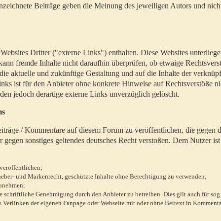
zeichnete Beiträge geben die Meinung des jeweiligen Autors und nich
bsites Dritter ("externe Links") enthalten. Diese Websites unterlieg
 kann fremde Inhalte nicht daraufhin überprüfen, ob etwaige Rechtsvers
 die aktuelle und zukünftige Gestaltung und auf die Inhalte der verknüpf
inks ist für den Anbieter ohne konkrete Hinweise auf Rechtsverstöße n
en jedoch derartige externe Links unverzüglich gelöscht.
ms
 Beiträge / Kommentare auf diesem Forum zu veröffentlichen, die gegen d
r gegen sonstiges geltendes deutsches Recht verstoßen. Dem Nutzer ist
veröffentlichen;
rheber- und Markenrecht, geschützte Inhalte ohne Berechtigung zu verwenden;
zunehmen;
chriftliche Genehmigung durch den Anbieter zu betreiben. Dies gilt auch für sog
 Verlinken der eigenen Fanpage oder Webseite mit oder ohne Beitext in Kommenta