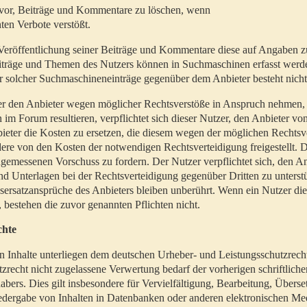
t vor, Beiträge und Kommentare zu löschen, wenn
ten Verbote verstößt.
er Veröffentlichung seiner Beiträge und Kommentare diese auf Angaben z
Beiträge und Themen des Nutzers können in Suchmaschinen erfasst werd
 solcher Suchmaschineneinträge gegenüber dem Anbieter besteht nicht
utzer den Anbieter wegen möglicher Rechtsverstöße in Anspruch nehmen,
 im Forum resultieren, verpflichtet sich dieser Nutzer, den Anbieter vo
eter die Kosten zu ersetzen, die diesem wegen der möglichen Rechtsv
ere von den Kosten der notwendigen Rechtsverteidigung freigestellt. De
ngemessenen Vorschuss zu fordern. Der Nutzer verpflichtet sich, den A
d Unterlagen bei der Rechtsverteidigung gegenüber Dritten zu unterstü
ersatzansprüche des Anbieters bleiben unberührt. Wenn ein Nutzer di
, bestehen die zuvor genannten Pflichten nicht.
chte
en Inhalte unterliegen dem deutschen Urheber- und Leistungsschutzrech
zrecht nicht zugelassene Verwertung bedarf der vorherigen schriftlic
abers. Dies gilt insbesondere für Vervielfältigung, Bearbeitung, Überse
edergabe von Inhalten in Datenbanken oder anderen elektronischen Me