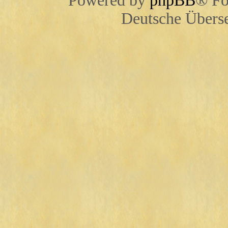
Powered by
phpBB
® Fo
Deutsche Übers