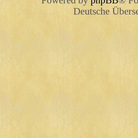
Powered by
phpBB
® Fo
Deutsche Übers