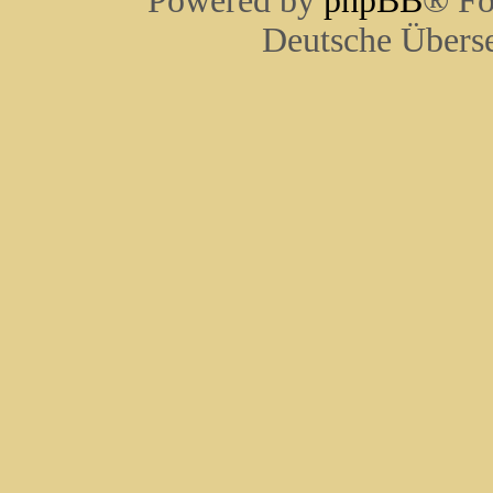
Powered by
phpBB
® Fo
Deutsche Übers