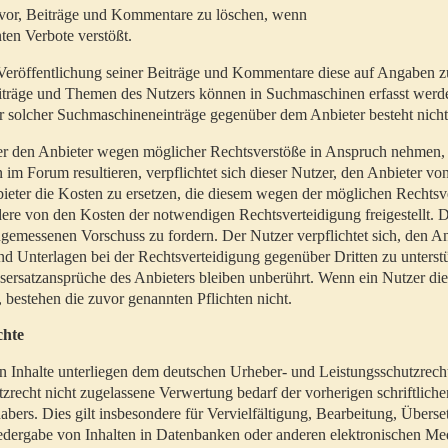
t vor, Beiträge und Kommentare zu löschen, wenn
ten Verbote verstößt.
er Veröffentlichung seiner Beiträge und Kommentare diese auf Angaben z
Beiträge und Themen des Nutzers können in Suchmaschinen erfasst werd
 solcher Suchmaschineneinträge gegenüber dem Anbieter besteht nicht
utzer den Anbieter wegen möglicher Rechtsverstöße in Anspruch nehmen,
 im Forum resultieren, verpflichtet sich dieser Nutzer, den Anbieter vo
eter die Kosten zu ersetzen, die diesem wegen der möglichen Rechtsv
ere von den Kosten der notwendigen Rechtsverteidigung freigestellt. De
ngemessenen Vorschuss zu fordern. Der Nutzer verpflichtet sich, den A
d Unterlagen bei der Rechtsverteidigung gegenüber Dritten zu unterstü
ersatzansprüche des Anbieters bleiben unberührt. Wenn ein Nutzer di
, bestehen die zuvor genannten Pflichten nicht.
chte
en Inhalte unterliegen dem deutschen Urheber- und Leistungsschutzrech
zrecht nicht zugelassene Verwertung bedarf der vorherigen schriftlic
abers. Dies gilt insbesondere für Vervielfältigung, Bearbeitung, Überse
edergabe von Inhalten in Datenbanken oder anderen elektronischen Me