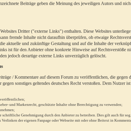
zeichnete Beiträge geben die Meinung des jeweiligen Autors und nich
bsites Dritter ("externe Links") enthalten. Diese Websites unterlieg
 kann fremde Inhalte nicht daraufhin überprüfen, ob etwaige Rechtsvers
 die aktuelle und zukünftige Gestaltung und auf die Inhalte der verknüpf
inks ist für den Anbieter ohne konkrete Hinweise auf Rechtsverstöße n
en jedoch derartige externe Links unverzüglich gelöscht.
ms
 Beiträge / Kommentare auf diesem Forum zu veröffentlichen, die gegen d
r gegen sonstiges geltendes deutsches Recht verstoßen. Dem Nutzer ist
veröffentlichen;
rheber- und Markenrecht, geschützte Inhalte ohne Berechtigung zu verwenden;
zunehmen;
chriftliche Genehmigung durch den Anbieter zu betreiben. Dies gilt auch für sog
 Verlinken der eigenen Fanpage oder Webseite mit oder ohne Beitext in Kommenta