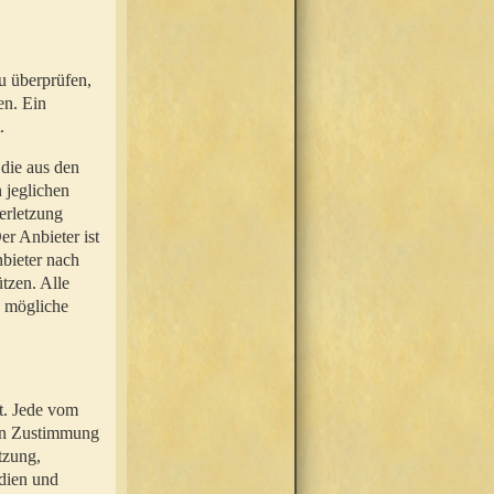
u überprüfen,
en. Ein
.
 die aus den
n jeglichen
erletzung
r Anbieter ist
nbieter nach
tzen. Alle
e mögliche
t. Jede vom
hen Zustimmung
tzung,
dien und