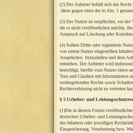
(2) Der Anbieter behält sich das Rech
diese gegen eines der in Abs. 1 genann
(3) Der Nutzer ist verpflichtet, vor d
die er nicht veröffentlichen möchte. 
Anspruch auf Löschung oder Korrektur
(4) Sollten Dritte oder registrierte N
von einem Nutzer eingestellten Inhalten
Ansprüchen freizustellen und dem Anbi
entstehen. Der Anbieter wird insbesond
berechtigt, hierfür vom Nutzer einen a
Treu und Glauben mit Informationen un
weitergehenden Rechte sowie Schadens
Rechtsverletzung nicht zu vertreten hat
§ 5 Urheber- und Leistungsschutzre
(1)Die in diesem Forum veröffentlicht
deutschen Urheber- und Leistungsschut
des Inhabers oder jeweiligen Rechteinh
Einspeicherung, Verarbeitung bzw. Wi