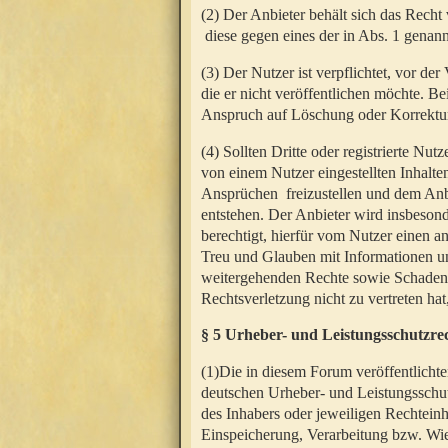
(2) Der Anbieter behält sich das Rech
diese gegen eines der in Abs. 1 genann
(3) Der Nutzer ist verpflichtet, vor d
die er nicht veröffentlichen möchte. 
Anspruch auf Löschung oder Korrektur
(4) Sollten Dritte oder registrierte N
von einem Nutzer eingestellten Inhalten
Ansprüchen freizustellen und dem Anbi
entstehen. Der Anbieter wird insbesond
berechtigt, hierfür vom Nutzer einen a
Treu und Glauben mit Informationen un
weitergehenden Rechte sowie Schadens
Rechtsverletzung nicht zu vertreten hat
§ 5 Urheber- und Leistungsschutzre
(1)Die in diesem Forum veröffentlicht
deutschen Urheber- und Leistungsschut
des Inhabers oder jeweiligen Rechteinh
Einspeicherung, Verarbeitung bzw. Wi