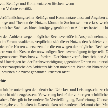
t vor, Beiträge und Kommentare zu löschen, wenn
ten Verbote verstößt.
er Veröffentlichung seiner Beiträge und Kommentare diese auf Angaben z
Beiträge und Themen des Nutzers können in Suchmaschinen erfasst werd
 solcher Suchmaschineneinträge gegenüber dem Anbieter besteht nicht
utzer den Anbieter wegen möglicher Rechtsverstöße in Anspruch nehmen,
 im Forum resultieren, verpflichtet sich dieser Nutzer, den Anbieter vo
eter die Kosten zu ersetzen, die diesem wegen der möglichen Rechtsv
ere von den Kosten der notwendigen Rechtsverteidigung freigestellt. De
ngemessenen Vorschuss zu fordern. Der Nutzer verpflichtet sich, den A
d Unterlagen bei der Rechtsverteidigung gegenüber Dritten zu unterstü
ersatzansprüche des Anbieters bleiben unberührt. Wenn ein Nutzer di
, bestehen die zuvor genannten Pflichten nicht.
chte
en Inhalte unterliegen dem deutschen Urheber- und Leistungsschutzrech
zrecht nicht zugelassene Verwertung bedarf der vorherigen schriftlic
abers. Dies gilt insbesondere für Vervielfältigung, Bearbeitung, Überse
edergabe von Inhalten in Datenbanken oder anderen elektronischen Me