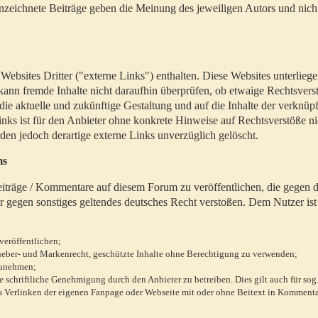
zeichnete Beiträge geben die Meinung des jeweiligen Autors und nich
bsites Dritter ("externe Links") enthalten. Diese Websites unterlieg
 kann fremde Inhalte nicht daraufhin überprüfen, ob etwaige Rechtsvers
 die aktuelle und zukünftige Gestaltung und auf die Inhalte der verknüpf
inks ist für den Anbieter ohne konkrete Hinweise auf Rechtsverstöße n
en jedoch derartige externe Links unverzüglich gelöscht.
ms
 Beiträge / Kommentare auf diesem Forum zu veröffentlichen, die gegen d
r gegen sonstiges geltendes deutsches Recht verstoßen. Dem Nutzer ist
veröffentlichen;
rheber- und Markenrecht, geschützte Inhalte ohne Berechtigung zu verwenden;
zunehmen;
chriftliche Genehmigung durch den Anbieter zu betreiben. Dies gilt auch für sog
 Verlinken der eigenen Fanpage oder Webseite mit oder ohne Beitext in Kommenta