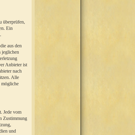
u überprüfen,
en. Ein
.
 die aus den
n jeglichen
erletzung
r Anbieter ist
nbieter nach
tzen. Alle
e mögliche
t. Jede vom
hen Zustimmung
tzung,
dien und