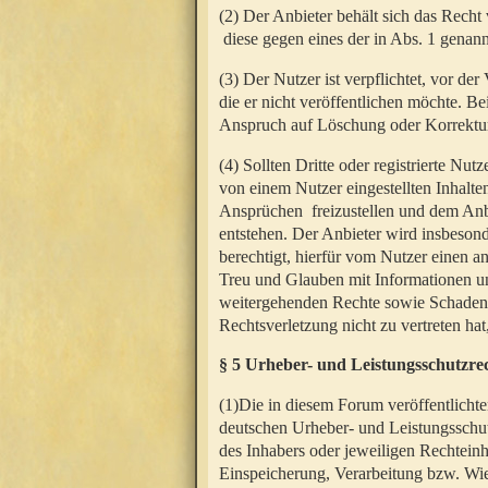
(2) Der Anbieter behält sich das Rech
diese gegen eines der in Abs. 1 genann
(3) Der Nutzer ist verpflichtet, vor d
die er nicht veröffentlichen möchte. 
Anspruch auf Löschung oder Korrektur
(4) Sollten Dritte oder registrierte N
von einem Nutzer eingestellten Inhalten
Ansprüchen freizustellen und dem Anbi
entstehen. Der Anbieter wird insbesond
berechtigt, hierfür vom Nutzer einen a
Treu und Glauben mit Informationen un
weitergehenden Rechte sowie Schadens
Rechtsverletzung nicht zu vertreten hat
§ 5 Urheber- und Leistungsschutzre
(1)Die in diesem Forum veröffentlicht
deutschen Urheber- und Leistungsschut
des Inhabers oder jeweiligen Rechteinh
Einspeicherung, Verarbeitung bzw. Wi