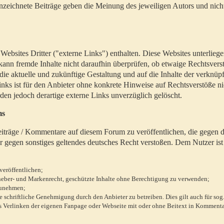
zeichnete Beiträge geben die Meinung des jeweiligen Autors und nich
bsites Dritter ("externe Links") enthalten. Diese Websites unterlieg
 kann fremde Inhalte nicht daraufhin überprüfen, ob etwaige Rechtsvers
 die aktuelle und zukünftige Gestaltung und auf die Inhalte der verknüpf
inks ist für den Anbieter ohne konkrete Hinweise auf Rechtsverstöße n
en jedoch derartige externe Links unverzüglich gelöscht.
ms
 Beiträge / Kommentare auf diesem Forum zu veröffentlichen, die gegen d
r gegen sonstiges geltendes deutsches Recht verstoßen. Dem Nutzer ist
veröffentlichen;
rheber- und Markenrecht, geschützte Inhalte ohne Berechtigung zu verwenden;
zunehmen;
chriftliche Genehmigung durch den Anbieter zu betreiben. Dies gilt auch für sog
 Verlinken der eigenen Fanpage oder Webseite mit oder ohne Beitext in Kommenta