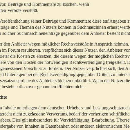
t vor, Beiträge und Kommentare zu löschen, wenn
ten Verbote verstößt.
er Veröffentlichung seiner Beiträge und Kommentare diese auf Angaben z
Beiträge und Themen des Nutzers können in Suchmaschinen erfasst werd
 solcher Suchmaschineneinträge gegenüber dem Anbieter besteht nicht
utzer den Anbieter wegen möglicher Rechtsverstöße in Anspruch nehmen,
 im Forum resultieren, verpflichtet sich dieser Nutzer, den Anbieter vo
eter die Kosten zu ersetzen, die diesem wegen der möglichen Rechtsv
ere von den Kosten der notwendigen Rechtsverteidigung freigestellt. De
ngemessenen Vorschuss zu fordern. Der Nutzer verpflichtet sich, den A
d Unterlagen bei der Rechtsverteidigung gegenüber Dritten zu unterstü
ersatzansprüche des Anbieters bleiben unberührt. Wenn ein Nutzer di
, bestehen die zuvor genannten Pflichten nicht.
chte
en Inhalte unterliegen dem deutschen Urheber- und Leistungsschutzrech
zrecht nicht zugelassene Verwertung bedarf der vorherigen schriftlic
abers. Dies gilt insbesondere für Vervielfältigung, Bearbeitung, Überse
edergabe von Inhalten in Datenbanken oder anderen elektronischen Me