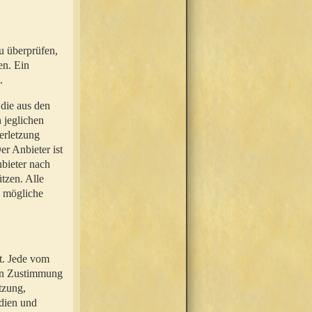
u überprüfen,
en. Ein
.
 die aus den
n jeglichen
erletzung
r Anbieter ist
nbieter nach
tzen. Alle
e mögliche
t. Jede vom
hen Zustimmung
tzung,
dien und