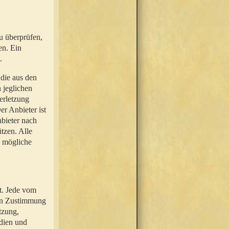
u überprüfen,
en. Ein
.
 die aus den
n jeglichen
erletzung
r Anbieter ist
nbieter nach
tzen. Alle
e mögliche
t. Jede vom
hen Zustimmung
tzung,
dien und