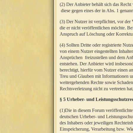
(2) Der Anbieter behält sich das Rech
diese gegen eines der in Abs. 1 genann
(3) Der Nutzer ist verpflichtet, vor d
die er nicht veröffentlichen möchte. 
Anspruch auf Löschung oder Korrektur
(4) Sollten Dritte oder registrierte N
von einem Nutzer eingestellten Inhalten
Ansprüchen freizustellen und dem Anbi
entstehen. Der Anbieter wird insbesond
berechtigt, hierfür vom Nutzer einen a
Treu und Glauben mit Informationen un
weitergehenden Rechte sowie Schadens
Rechtsverletzung nicht zu vertreten hat
§ 5 Urheber- und Leistungsschutzre
(1)Die in diesem Forum veröffentlicht
deutschen Urheber- und Leistungsschut
des Inhabers oder jeweiligen Rechteinh
Einspeicherung, Verarbeitung bzw. Wi