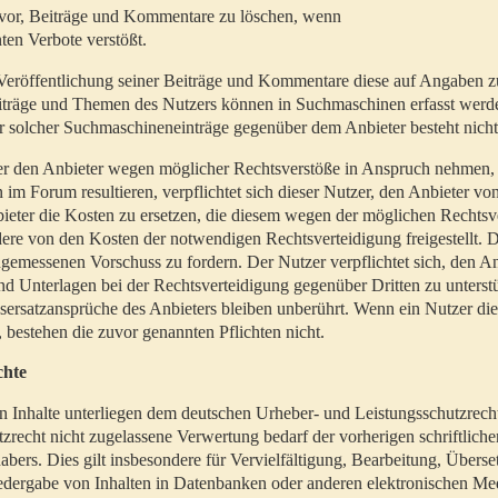
t vor, Beiträge und Kommentare zu löschen, wenn
ten Verbote verstößt.
er Veröffentlichung seiner Beiträge und Kommentare diese auf Angaben z
Beiträge und Themen des Nutzers können in Suchmaschinen erfasst werd
 solcher Suchmaschineneinträge gegenüber dem Anbieter besteht nicht
utzer den Anbieter wegen möglicher Rechtsverstöße in Anspruch nehmen,
 im Forum resultieren, verpflichtet sich dieser Nutzer, den Anbieter vo
eter die Kosten zu ersetzen, die diesem wegen der möglichen Rechtsv
ere von den Kosten der notwendigen Rechtsverteidigung freigestellt. De
ngemessenen Vorschuss zu fordern. Der Nutzer verpflichtet sich, den A
d Unterlagen bei der Rechtsverteidigung gegenüber Dritten zu unterstü
ersatzansprüche des Anbieters bleiben unberührt. Wenn ein Nutzer di
, bestehen die zuvor genannten Pflichten nicht.
chte
en Inhalte unterliegen dem deutschen Urheber- und Leistungsschutzrech
zrecht nicht zugelassene Verwertung bedarf der vorherigen schriftlic
abers. Dies gilt insbesondere für Vervielfältigung, Bearbeitung, Überse
edergabe von Inhalten in Datenbanken oder anderen elektronischen Me