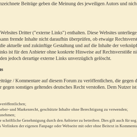
zeichnete Beiträge geben die Meinung des jeweiligen Autors und nich
bsites Dritter ("externe Links") enthalten. Diese Websites unterlieg
 kann fremde Inhalte nicht daraufhin überprüfen, ob etwaige Rechtsvers
 die aktuelle und zukünftige Gestaltung und auf die Inhalte der verknüpf
inks ist für den Anbieter ohne konkrete Hinweise auf Rechtsverstöße n
en jedoch derartige externe Links unverzüglich gelöscht.
ms
 Beiträge / Kommentare auf diesem Forum zu veröffentlichen, die gegen d
r gegen sonstiges geltendes deutsches Recht verstoßen. Dem Nutzer ist
veröffentlichen;
rheber- und Markenrecht, geschützte Inhalte ohne Berechtigung zu verwenden;
zunehmen;
chriftliche Genehmigung durch den Anbieter zu betreiben. Dies gilt auch für sog
 Verlinken der eigenen Fanpage oder Webseite mit oder ohne Beitext in Kommenta